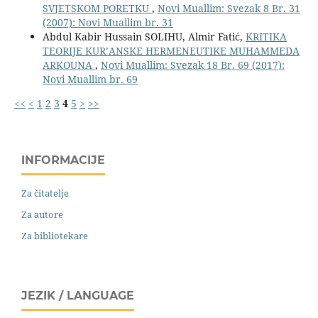
SVJETSKOM PORETKU
,
Novi Muallim: Svezak 8 Br. 31
(2007): Novi Muallim br. 31
Abdul Kabir Hussain SOLIHU, Almir Fatić,
KRITIKA
TEORIJE KUR’ANSKE HERMENEUTIKE MUHAMMEDA
ARKOUNA
,
Novi Muallim: Svezak 18 Br. 69 (2017):
Novi Muallim br. 69
<<
<
1
2
3
4
5
>
>>
INFORMACIJE
Za čitatelje
Za autore
Za bibliotekare
JEZIK / LANGUAGE