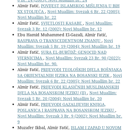
Almir Fatić,
POVIJEST ISLAMSKOG MIŠLJENJA U BiH
XX STOLJEĆA
,
Novi Muallim: Svezak 6 Br. 22 (2005):
Novi Muallim br. 22
Almir Fatić,
SVJETLOSTI KASABE
,
Novi Muallim:
Svezak 3 Br. 12 (2002): Novi Muallim br. 12
Ebu Hamid Muhammed El-Gazali, Almir Fatić,
RASPRAVA O TRANSCEDENTNOM ZNANJU
,
Novi
Muallim: Svezak 5 Br. 19 (2004): Novi Muallim br. 19
Almir Fatić,
SURA EL-BURŪDŽ: GENOCID NAD
VJERNICIMA
,
Novi Muallim: Svezak 23 Br. 90 (2022):
Novi Muallim br. 90.
Almir Fatić,
PRIJEVODI TEOLOŠKIH DJELA BOŠNJAKA
SA ORIJENTALNIH JEZIKA NA BOSANSKI JEZIK
,
Novi
Muallim: Svezak 6 Br. 22 (2005): Novi Muallim br. 22
Almir Fatić,
PRIJEVODI KLASIČNIH MUSLIMANSKIH
DJELA NA BOSANSKOM JEZIKU (II)
,
Novi Muallim:
Svezak 5 Br. 20 (2004): Novi Muallim br. 20
Almir Fatić,
PRIJEVODI GAZALIJEVIH KNJIGA,
POSLANICA I RASPRAVA NA BOSANSKOM JEZIKU
,
Novi Muallim: Svezak 3 Br. 9 (2002): Novi Muallim br.
9
Muzafer Ikbal, Almir Fatić,
ISLAM I ZAPAD U NOVOM