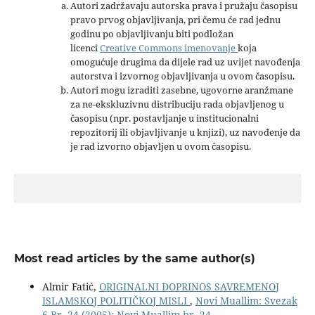
Autori zadržavaju autorska prava i pružaju časopisu
pravo prvog objavljivanja, pri čemu će rad jednu
godinu po objavljivanju biti podložan
licenci
Creative Commons imenovanje
koja
omogućuje drugima da dijele rad uz uvijet navođenja
autorstva i izvornog objavljivanja u ovom časopisu.
Autori mogu izraditi zasebne, ugovorne aranžmane
za ne-ekskluzivnu distribuciju rada objavljenog u
časopisu (npr. postavljanje u institucionalni
repozitorij ili objavljivanje u knjizi), uz navođenje da
je rad izvorno objavljen u ovom časopisu.
Most read articles by the same author(s)
Almir Fatić,
ORIGINALNI DOPRINOS SAVREMENOJ
ISLAMSKOJ POLITIČKOJ MISLI
,
Novi Muallim: Svezak
6 Br. 24 (2005): Novi Muallim br. 24