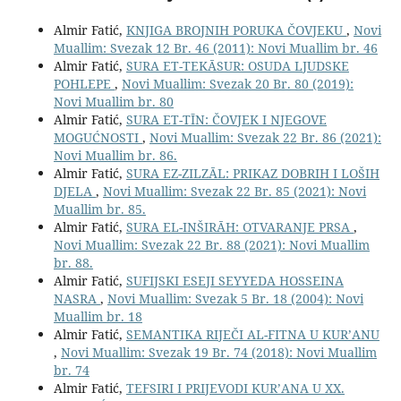
Almir Fatić,
KNJIGA BROJNIH PORUKA ČOVJEKU
,
Novi
Muallim: Svezak 12 Br. 46 (2011): Novi Muallim br. 46
Almir Fatić,
SURA ET-TEKĀSUR: OSUDA LJUDSKE
POHLEPE
,
Novi Muallim: Svezak 20 Br. 80 (2019):
Novi Muallim br. 80
Almir Fatić,
SURA ET-TĪN: ČOVJEK I NJEGOVE
MOGUĆNOSTI
,
Novi Muallim: Svezak 22 Br. 86 (2021):
Novi Muallim br. 86.
Almir Fatić,
SURA EZ-ZILZĀL: PRIKAZ DOBRIH I LOŠIH
DJELA
,
Novi Muallim: Svezak 22 Br. 85 (2021): Novi
Muallim br. 85.
Almir Fatić,
SURA EL-INŠIRĀH: OTVARANJE PRSA
,
Novi Muallim: Svezak 22 Br. 88 (2021): Novi Muallim
br. 88.
Almir Fatić,
SUFIJSKI ESEJI SEYYEDA HOSSEINA
NASRA
,
Novi Muallim: Svezak 5 Br. 18 (2004): Novi
Muallim br. 18
Almir Fatić,
SEMANTIKA RIJEČI AL-FITNA U KUR’ANU
,
Novi Muallim: Svezak 19 Br. 74 (2018): Novi Muallim
br. 74
Almir Fatić,
TEFSIRI I PRIJEVODI KUR’ANA U XX.