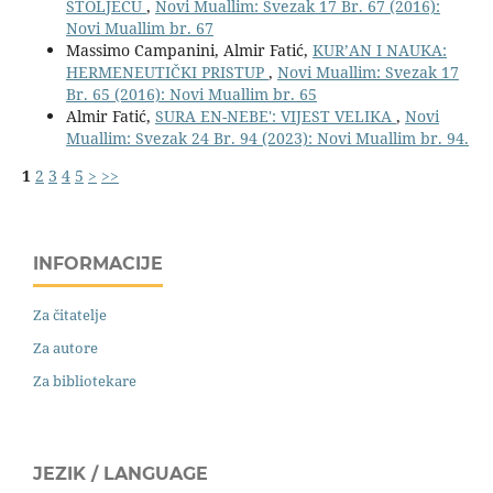
STOLJEĆU
,
Novi Muallim: Svezak 17 Br. 67 (2016):
Novi Muallim br. 67
Massimo Campanini, Almir Fatić,
KUR’AN I NAUKA:
HERMENEUTIČKI PRISTUP
,
Novi Muallim: Svezak 17
Br. 65 (2016): Novi Muallim br. 65
Almir Fatić,
SURA EN-NEBE': VIJEST VELIKA
,
Novi
Muallim: Svezak 24 Br. 94 (2023): Novi Muallim br. 94.
1
2
3
4
5
>
>>
INFORMACIJE
Za čitatelje
Za autore
Za bibliotekare
JEZIK / LANGUAGE