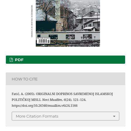
PDF
HOW TO CITE
Fatić, A. (2005). ORIGINALNI DOPRINOS SAVREMENOJ ISLAMSKOJ
POLITIČKOJ MISLI.
Novi Muallim
,
6
(24), 121–124.
https://doi.org/10.26340/muallim.v6i24.1166
More Citation Formats