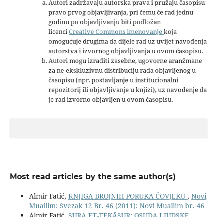
Autori zadržavaju autorska prava i pružaju časopisu
pravo prvog objavljivanja, pri čemu će rad jednu
godinu po objavljivanju biti podložan
licenci
Creative Commons imenovanje
koja
omogućuje drugima da dijele rad uz uvijet navođenja
autorstva i izvornog objavljivanja u ovom časopisu.
Autori mogu izraditi zasebne, ugovorne aranžmane
za ne-ekskluzivnu distribuciju rada objavljenog u
časopisu (npr. postavljanje u institucionalni
repozitorij ili objavljivanje u knjizi), uz navođenje da
je rad izvorno objavljen u ovom časopisu.
Most read articles by the same author(s)
Almir Fatić,
KNJIGA BROJNIH PORUKA ČOVJEKU
,
Novi
Muallim: Svezak 12 Br. 46 (2011): Novi Muallim br. 46
Almir Fatić,
SURA ET-TEKĀSUR: OSUDA LJUDSKE