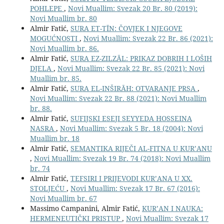
POHLEPE
,
Novi Muallim: Svezak 20 Br. 80 (2019):
Novi Muallim br. 80
Almir Fatić,
SURA ET-TĪN: ČOVJEK I NJEGOVE
MOGUĆNOSTI
,
Novi Muallim: Svezak 22 Br. 86 (2021):
Novi Muallim br. 86.
Almir Fatić,
SURA EZ-ZILZĀL: PRIKAZ DOBRIH I LOŠIH
DJELA
,
Novi Muallim: Svezak 22 Br. 85 (2021): Novi
Muallim br. 85.
Almir Fatić,
SURA EL-INŠIRĀH: OTVARANJE PRSA
,
Novi Muallim: Svezak 22 Br. 88 (2021): Novi Muallim
br. 88.
Almir Fatić,
SUFIJSKI ESEJI SEYYEDA HOSSEINA
NASRA
,
Novi Muallim: Svezak 5 Br. 18 (2004): Novi
Muallim br. 18
Almir Fatić,
SEMANTIKA RIJEČI AL-FITNA U KUR’ANU
,
Novi Muallim: Svezak 19 Br. 74 (2018): Novi Muallim
br. 74
Almir Fatić,
TEFSIRI I PRIJEVODI KUR’ANA U XX.
STOLJEĆU
,
Novi Muallim: Svezak 17 Br. 67 (2016):
Novi Muallim br. 67
Massimo Campanini, Almir Fatić,
KUR’AN I NAUKA:
HERMENEUTIČKI PRISTUP
,
Novi Muallim: Svezak 17