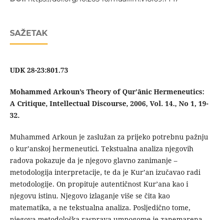
SAŽETAK
UDK 28-23:801.73
Mohammed Arkoun’s Theory of Qur’ānic Hermeneutics:
A Critique, Intellectual Discourse, 2006, Vol. 14., No 1, 19-
32.
Muhammed Arkoun je zaslužan za prijeko potrebnu pažnju
o kur’anskoj hermeneutici. Tekstualna analiza njegovih
radova pokazuje da je njegovo glavno zanimanje –
metodologija interpretacije, te da je Kur’an izučavao radi
metodologije. On propituje autentičnost Kur’ana kao i
njegovu istinu. Njegovo izlaganje više se čita kao
matematika, a ne tekstualna analiza. Posljedično tome,
njegova metodološka rasprava umnogome je zanemarena.