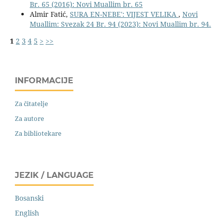
Br. 65 (2016): Novi Muallim br. 65
Almir Fatić,
SURA EN-NEBE': VIJEST VELIKA
,
Novi
Muallim: Svezak 24 Br. 94 (2023): Novi Muallim br. 94.
1
2
3
4
5
>
>>
INFORMACIJE
Za čitatelje
Za autore
Za bibliotekare
JEZIK / LANGUAGE
Bosanski
English