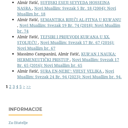
Almir Fatić,
SUFIJSKI ESEJI SEYYEDA HOSSEINA
NASRA
,
Novi Muallim: Svezak 5 Br. 18 (2004): Novi
Muallim br. 18
Almir Fatić,
SEMANTIKA RIJEČI AL-FITNA U KUR’ANU
,
Novi Muallim: Svezak 19 Br. 74 (2018): Novi Muallim
br. 74
Almir Fatić,
TEFSIRI I PRIJEVODI KUR’ANA U XX.
STOLJEĆU
,
Novi Muallim: Svezak 17 Br. 67 (2016):
Novi Muallim br. 67
Massimo Campanini, Almir Fatić,
KUR’AN I NAUKA:
HERMENEUTIČKI PRISTUP
,
Novi Muallim: Svezak 17
Br. 65 (2016): Novi Muallim br. 65
Almir Fatić,
SURA EN-NEBE': VIJEST VELIKA
,
Novi
Muallim: Svezak 24 Br. 94 (2023): Novi Muallim br. 94.
1
2
3
4
5
>
>>
INFORMACIJE
Za čitatelje