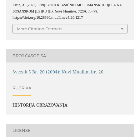
Fatić, A. (2022). PRIJEVODI KLASIČNIH MUSLIMANSKIH DJELA NA
BOSANSKOM JEZIKU (II).
Novi Muallim
,
5
(20), 75–79.
https://doi.org/10.26340/muallim.v5i20.1217
More Citation Formats
BROJ ČASOPISA
Svezak 5 Br. 20 (2004): Novi Muallim br. 20
RUBRIKA
HISTORIJA OBRAZOVANJA
LICENSE