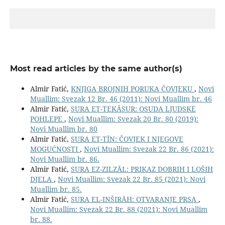
Most read articles by the same author(s)
Almir Fatić,
KNJIGA BROJNIH PORUKA ČOVJEKU
,
Novi
Muallim: Svezak 12 Br. 46 (2011): Novi Muallim br. 46
Almir Fatić,
SURA ET-TEKĀSUR: OSUDA LJUDSKE
POHLEPE
,
Novi Muallim: Svezak 20 Br. 80 (2019):
Novi Muallim br. 80
Almir Fatić,
SURA ET-TĪN: ČOVJEK I NJEGOVE
MOGUĆNOSTI
,
Novi Muallim: Svezak 22 Br. 86 (2021):
Novi Muallim br. 86.
Almir Fatić,
SURA EZ-ZILZĀL: PRIKAZ DOBRIH I LOŠIH
DJELA
,
Novi Muallim: Svezak 22 Br. 85 (2021): Novi
Muallim br. 85.
Almir Fatić,
SURA EL-INŠIRĀH: OTVARANJE PRSA
,
Novi Muallim: Svezak 22 Br. 88 (2021): Novi Muallim
br. 88.