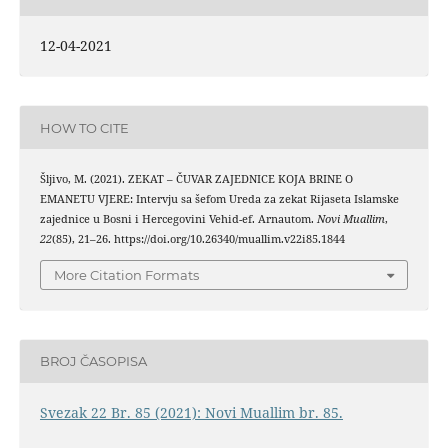
12-04-2021
HOW TO CITE
Šljivo, M. (2021). ZEKAT – ČUVAR ZAJEDNICE KOJA BRINE O
EMANETU VJERE: Intervju sa šefom Ureda za zekat Rijaseta Islamske
zajednice u Bosni i Hercegovini Vehid-ef. Arnautom.
Novi Muallim
,
22
(85), 21–26. https://doi.org/10.26340/muallim.v22i85.1844
More Citation Formats
BROJ ČASOPISA
Svezak 22 Br. 85 (2021): Novi Muallim br. 85.