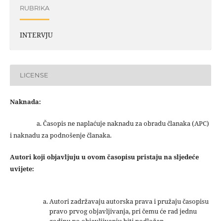
RUBRIKA
INTERVJU
LICENSE
Naknada:
a. Časopis ne naplaćuje naknadu za obradu članaka (APC)
i naknadu za podnošenje članaka.
Autori koji objavljuju u ovom časopisu pristaju na sljedeće
uvijete:
Autori zadržavaju autorska prava i pružaju časopisu
pravo prvog objavljivanja, pri čemu će rad jednu
godinu po objavljivanju biti podložan