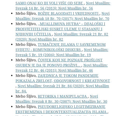
SAMO ONAJ KO IH VOLI VIŠE OD SEBE
,
Novi Muallim:
Svezak 14 Br. 56 (2013): Novi Muallim br. 56
Meho Šljivo,
BOŽIJE BLAGODATI I VRIJEDNOSTI
,
Novi
Muallim: Svezak 18 Br. 70 (2017): Novi Muallim br. 70
Meho Šljivo,
,,MUALLIMOVA HUTBA“ – DIJALOŠKI I
PROSVJETITELJSKI SUSRET ULEME U STASANJU I
NJIHOVIH UČITELJA
,
Novi Muallim: Svezak 21 Br. 82
(2020): Novi Muallim br. 82
Meho Šljivo,
TUMAČENJE ISLAMA U SAVREMENOM
SVIJETU - KOMUNIKOLOŠKI DISKURS
,
Novi Muallim:
Svezak 5 Br. 19 (2004): Novi Muallim br. 19
Meho Šljivo,
ČOVJEK KOJI NE POZNAJE PROŠLOST
OSUĐEN JE DA JE PONOVO PROŽIVI...
,
Novi Muallim:
Svezak 12 Br. 46 (2011): Novi Muallim br. 46
Meho Šljivo,
ZAJEDNICA JE TOKOM PANDEMIJE
POKAZALA ZRELOST, ODGOVORNOST I KREATIVNOST
,
Novi Muallim: Svezak 21 Br. 84 (2020): Novi Muallim
br. 84.
Meho Šljivo,
RETORIKA I MANIPULACIJA
,
Novi
Muallim: Svezak 8 Br. 30 (2007): Novi Muallim br. 30
Meho Šljivo,
PSEUDORELIGIJSKO LEGITIMIZIRANJE
EKSTREMIZMA I DEKONTEKSTUALIZACIJA ISLAMA
,