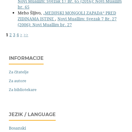
Novi Muallim: Svezak 17 Br. 65 (2016): Novi Muallim
br. 65
Meho Šljivo,
„MEDIJSKI MONGOLI ZAPADA“ PRED
ZIDINAMA ISTINE
,
Novi Muallim: Svezak 7 Br. 27
(2006): Novi Muallim br. 27
1
2
3
4
>
>>
INFORMACIJE
Za čitatelje
Za autore
Za bibliotekare
JEZIK / LANGUAGE
Bosanski