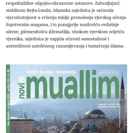
respektabilne odgojno-obrazovne ustanove. Zahvaljujući
stabilnom Bejtu-l-malu, Islamska zajednica je sačuvala
vjerodostojnost u vršenju misije prenošenja vjerskog učenja.
Sopstvenim snagama, i to ponajprije mudrošću ovdašnje
uleme, plemenitošću džematlija, visokom vjerskom sviješću
vjernika, zajednica je uspjela očuvati samostalnost i
autentičnost autohtonog razumijevanja i tumačenja islama.