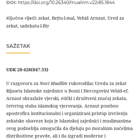
DOI:
https://doi.org/10.26340/muallim.v22i85.1844
zekat, Bejtu-l-mal, Vehid Arnaut, Ured za
Ključne riječi:
zekat, sadekatu-l-fitr
SAŽETAK
UDK 28-428(047.53)
U razgovoru za
Novi Muallim
rukovodilac Ureda za zekat
Rijaseta Islamske zajednice u Bosni i Hercegovini Vehid-ef.
Arnaut obrazlaže vjerski, etički i društveni značaj zekata,
četvrtog stuba islamskog vjerovanja. Arnaut posebno
apostrofira institucionalni i organizirani pristup izvršenju
zekatske obaveze koja je Islamskoj zajednici i muslimanima
ovog podneblja omogućila da djeluju po moralnim načelima
distributivne pravde, ali i da izgradi moderne i