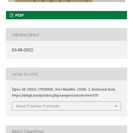
PDF
OBJAVLJENO
03-08-2022
HOW TO CITE
Šljivo, M. (2022). UVODNIK.
Novi Muallim
,
13
(49), 2. Retrieved from
https://ilmijja.ba/ojs/index.php/casopis1/article/view/535
More Citation Formats
BROJ ČASOPISA