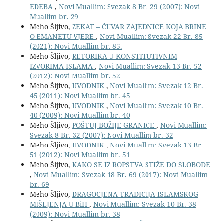
EDEBA
,
Novi Muallim: Svezak 8 Br. 29 (2007): Novi
Muallim br. 29
Meho Šljivo,
ZEKAT – ČUVAR ZAJEDNICE KOJA BRINE
O EMANETU VJERE
,
Novi Muallim: Svezak 22 Br. 85
(2021): Novi Muallim br. 85.
Meho Šljivo,
RETORIKA U KONSTITUTIVNIM
IZVORIMA ISLAMA
,
Novi Muallim: Svezak 13 Br. 52
(2012): Novi Muallim br. 52
Meho Šljivo,
UVODNIK
,
Novi Muallim: Svezak 12 Br.
45 (2011): Novi Muallim br. 45
Meho Šljivo,
UVODNIK
,
Novi Muallim: Svezak 10 Br.
40 (2009): Novi Muallim br. 40
Meho Šljivo,
POŠTUJ BOŽIJE GRANICE
,
Novi Muallim:
Svezak 8 Br. 32 (2007): Novi Muallim br. 32
Meho Šljivo,
UVODNIK
,
Novi Muallim: Svezak 13 Br.
51 (2012): Novi Muallim br. 51
Meho Šljivo,
KAKO SE IZ ROPSTVA STIŽE DO SLOBODE
,
Novi Muallim: Svezak 18 Br. 69 (2017): Novi Muallim
br. 69
Meho Šljivo,
DRAGOCJENA TRADICIJA ISLAMSKOG
MIŠLJENJA U BiH
,
Novi Muallim: Svezak 10 Br. 38
(2009): Novi Muallim br. 38