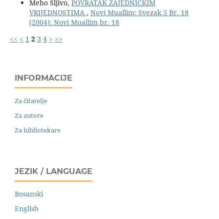
Meho Šljivo,
POVRATAK ZAJEDNIČKIM
VRIJEDNOSTIMA
,
Novi Muallim: Svezak 5 Br. 18
(2004): Novi Muallim br. 18
<<
<
1
2
3
4
>
>>
INFORMACIJE
Za čitatelje
Za autore
Za bibliotekare
JEZIK / LANGUAGE
Bosanski
English