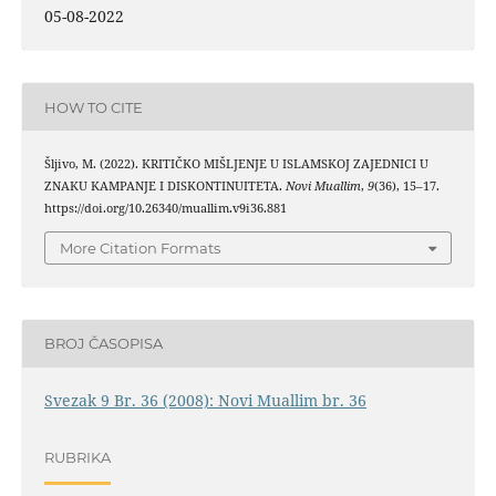
05-08-2022
HOW TO CITE
Šljivo, M. (2022). KRITIČKO MIŠLJENJE U ISLAMSKOJ ZAJEDNICI U
ZNAKU KAMPANJE I DISKONTINUITETA.
Novi Muallim
,
9
(36), 15–17.
https://doi.org/10.26340/muallim.v9i36.881
More Citation Formats
BROJ ČASOPISA
Svezak 9 Br. 36 (2008): Novi Muallim br. 36
RUBRIKA