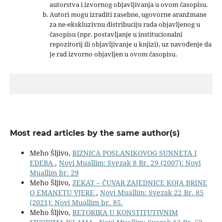
autorstva i izvornog objavljivanja u ovom časopisu.
Autori mogu izraditi zasebne, ugovorne aranžmane
za ne-ekskluzivnu distribuciju rada objavljenog u
časopisu (npr. postavljanje u institucionalni
repozitorij ili objavljivanje u knjizi), uz navođenje da
je rad izvorno objavljen u ovom časopisu.
Most read articles by the same author(s)
Meho Šljivo,
RIZNICA POSLANIKOVOG SUNNETA I
EDEBA
,
Novi Muallim: Svezak 8 Br. 29 (2007): Novi
Muallim br. 29
Meho Šljivo,
ZEKAT – ČUVAR ZAJEDNICE KOJA BRINE
O EMANETU VJERE
,
Novi Muallim: Svezak 22 Br. 85
(2021): Novi Muallim br. 85.
Meho Šljivo,
RETORIKA U KONSTITUTIVNIM