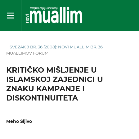
SVEZAK 9 BR. 36 (2008): NOVI MUALLIM BR. 36
MUALLIMOV FORUM
KRITIČKO MIŠLJENJE U
ISLAMSKOJ ZAJEDNICI U
ZNAKU KAMPANJE I
DISKONTINUITETA
Meho Šljivo