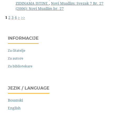
ZIDINAMA ISTINE
,
Novi Muallim: Svezak 7 Br. 27
(2006): Novi Muallim br. 27
1
2
3
4
>
>>
INFORMACIJE
Za čitatelje
Za autore
Za bibliotekare
JEZIK / LANGUAGE
Bosanski
English