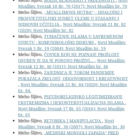
Meho Šljivo,
BOŽIJE BLAGODATI I VRIJEDNOSTI
,
Novi
Muallim: Svezak 18 Br. 70 (2017): Novi Muallim br. 70
Meho Šljivo,
,,MUALLIMOVA HUTBA“ – DIJALOŠKI I
PROSVJETITELJSKI SUSRET ULEME U STASANJU I
NJIHOVIH UČITELJA
,
Novi Muallim: Svezak 21 Br. 82
(2020): Novi Muallim br. 82
Meho Šljivo,
TUMAČENJE ISLAMA U SAVREMENOM
SVIJETU - KOMUNIKOLOŠKI DISKURS
,
Novi Muallim:
Svezak 5 Br. 19 (2004): Novi Muallim br. 19
Meho Šljivo,
ČOVJEK KOJI NE POZNAJE PROŠLOST
OSUĐEN JE DA JE PONOVO PROŽIVI...
,
Novi Muallim:
Svezak 12 Br. 46 (2011): Novi Muallim br. 46
Meho Šljivo,
ZAJEDNICA JE TOKOM PANDEMIJE
POKAZALA ZRELOST, ODGOVORNOST I KREATIVNOST
,
Novi Muallim: Svezak 21 Br. 84 (2020): Novi Muallim
br. 84.
Meho Šljivo,
PSEUDORELIGIJSKO LEGITIMIZIRANJE
EKSTREMIZMA I DEKONTEKSTUALIZACIJA ISLAMA
,
Novi Muallim: Svezak 17 Br. 65 (2016): Novi Muallim
br. 65
Meho Šljivo,
RETORIKA I MANIPULACIJA
,
Novi
Muallim: Svezak 8 Br. 30 (2007): Novi Muallim br. 30
Meho Šljivo,
„MEDIJSKI MONGOLI ZAPADA“ PRED