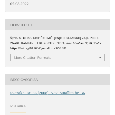
05-08-2022
HOW TO CITE
Šljivo, M. (2022). KRITIČKO MIŠLJENJE U ISLAMSKOJ ZAJEDNICI U
ZNAKU KAMPANJE I DISKONTINUITETA.
Novi Muallim
,
9
(36), 15–17.
https://doi.org/10.26340/muallim.v9i36.881
More Citation Formats
BROJ ČASOPISA
Svezak 9 Br. 36 (2008): Novi Muallim br. 36
RUBRIKA