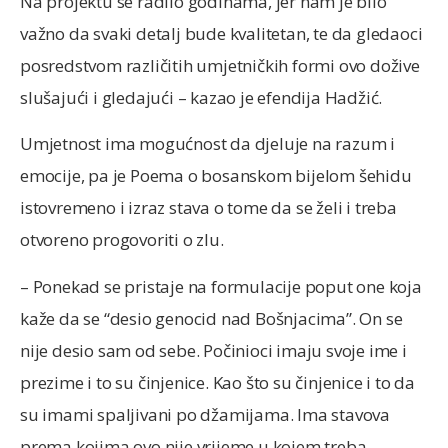
Na projektu se radilo godinama, jer nam je bilo
važno da svaki detalj bude kvalitetan, te da gledaoci
posredstvom različitih umjetničkih formi ovo dožive
slušajući i gledajući – kazao je efendija Hadžić.
Umjetnost ima mogućnost da djeluje na razum i
emocije, pa je Poema o bosanskom bijelom šehidu
istovremeno i izraz stava o tome da se želi i treba
otvoreno progovoriti o zlu.
– Ponekad se pristaje na formulacije poput one koja
kaže da se “desio genocid nad Bošnjacima”. On se
nije desio sam od sebe. Počinioci imaju svoje ime i
prezime i to su činjenice. Kao što su činjenice i to da
su imami spaljivani po džamijama. Ima stavova
prema kojima ovo nije vrijeme u kojem treba