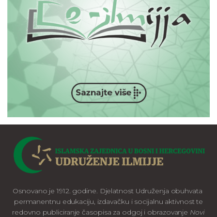
Osnovano je 1912. godine. Djelatnost Udruženja obuhvata
permanentnu edukaciju, izdavačku i socijalnu aktivnost te
redovno publiciranje časopisa za odgoj i obrazovanje
Novi