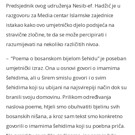
Predsjednik ovog udruženja Nesib-ef. Hadžić je u
razgovoru za Media centar Islamske zajednice
istakao kako ovo umjetničko djelo podsjeća na
stravične zločine, te da se može percipirati i
razumijevati na nekoliko različitih nivoa.
– “Poema o bosanskom bijelom šehidu” je poseban
umjetnički izraz. Ona u osnovi govori o imamima
šehidima, ali u širem smislu govori i o svim
šehidima koji su ubijani na najsvirepiji način dok su
branili svoju domovinu. Prilikom određivanja
naslova poeme, htjeli smo obuhvatiti bjelinu svih
bosanskih nišana, a kroz sam tekst smo konkretno
govorili o imamima šehidima koji su poebna priča.