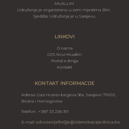
MUALLIM
.
Udruženje je organizirano u svim mjestima BiH.
Sjedište Udruženja je u Sarajevu.
LINKOVI
O nama
OJS Novi Muallim
Portal e-ilmijja
Kontakt
KONTAKT INFORMACIJE
Adresa: Gazi Husrev-begova 56a, Sarajevo 71000,
Bosna i Hercegovina
Telefon: +387 33 236-391
E-mail:
udruzenjeilmijje@islamskazajednica.ba