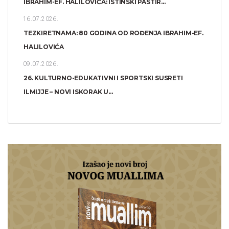
IBRAHIM-EF. HALILOVIĆA: ISTINSKI PASTIR...
16.07.2026.
TEZKIRETNAMA: 80 GODINA OD ROĐENJA IBRAHIM-EF.
HALILOVIĆA
09.07.2026.
26. KULTURNO-EDUKATIVNI I SPORTSKI SUSRETI
ILMIJJE – NOVI ISKORAK U...