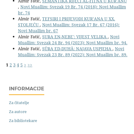
Almir Fatić,
SEMANTIKA RIJEČI AL-FITNA U KUR’ANU
,
Novi Muallim: Svezak 19 Br. 74 (2018): Novi Muallim
br. 74
Almir Fatić,
TEFSIRI I PRIJEVODI KUR’ANA U XX.
STOLJEĆU
,
Novi Muallim: Svezak 17 Br. 67 (2016):
Novi Muallim br. 67
Almir Fatić,
SURA EN-NEBE': VIJEST VELIKA
,
Novi
Muallim: Svezak 24 Br. 94 (2023): Novi Muallim br. 94.
Almir Fatić,
SŪRA ED-DUHĀ: NAJAVA USPJEHA
,
Novi
Muallim: Svezak 23 Br. 89 (2022): Novi Muallim br. 89.
1
2
3
4
5
>
>>
INFORMACIJE
Za čitatelje
Za autore
Za bibliotekare