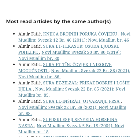
Most read articles by the same author(s)
Almir Fatić,
KNJIGA BROJNIH PORUKA ČOVJEKU
,
Novi
Muallim: Svezak 12 Br. 46 (2011): Novi Muallim br. 46
Almir Fatić,
SURA ET-TEKĀSUR: OSUDA LJUDSKE
POHLEPE
,
Novi Muallim: Svezak 20 Br. 80 (2019):
Novi Muallim br. 80
Almir Fatić,
SURA ET-TĪN: ČOVJEK I NJEGOVE
MOGUĆNOSTI
,
Novi Muallim: Svezak 22 Br. 86 (2021):
Novi Muallim br. 86.
Almir Fatić,
SURA EZ-ZILZĀL: PRIKAZ DOBRIH I LOŠIH
DJELA
,
Novi Muallim: Svezak 22 Br. 85 (2021): Novi
Muallim br. 85.
Almir Fatić,
SURA EL-INŠIRĀH: OTVARANJE PRSA
,
Novi Muallim: Svezak 22 Br. 88 (2021): Novi Muallim
br. 88.
Almir Fatić,
SUFIJSKI ESEJI SEYYEDA HOSSEINA
NASRA
,
Novi Muallim: Svezak 5 Br. 18 (2004): Novi
Muallim br. 18