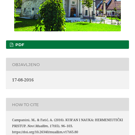
PDF
OBJAVLJENO
17-08-2016
HOW TO CITE
Campanini, M., & Fatić, A. (2016). KUR’AN I NAUKA: HERMENEUTIČKI
PRISTUP.
Novi Muallim
,
17
(65), 96–103.
https://doi.org/10.26340/muallim.v17i65.80