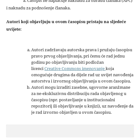
a. Časopis ne naplaćuje naknadu za obradu članaka (APC)
i naknadu za podnošenje članaka.
Autori koji objavljuju u ovom časopisu pristaju na sljedeće
uvijete:
Autori zadržavaju autorska prava i pružaju časopisu
pravo prvog objavljivanja, pri čemu će rad jednu
godinu po objavljivanju biti podložan
licenci
Creative Commons imenovanje
koja
omogućuje drugima da dijele rad uz uvijet navođenja
autorstva i izvornog objavljivanja u ovom časopisu.
Autori mogu izraditi zasebne, ugovorne aranžmane
za ne-ekskluzivnu distribuciju rada objavljenog u
časopisu (npr. postavljanje u institucionalni
repozitorij ili objavljivanje u knjizi), uz navođenje da
je rad izvorno objavljen u ovom časopisu.