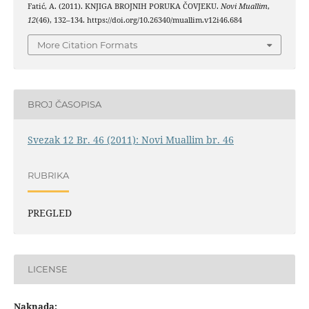
Fatić, A. (2011). KNJIGA BROJNIH PORUKA ČOVJEKU.
Novi Muallim
,
12
(46), 132–134. https://doi.org/10.26340/muallim.v12i46.684
More Citation Formats
BROJ ČASOPISA
Svezak 12 Br. 46 (2011): Novi Muallim br. 46
RUBRIKA
PREGLED
LICENSE
Naknada: