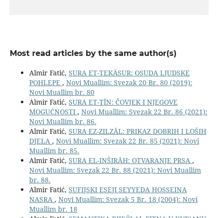
Most read articles by the same author(s)
Almir Fatić,
SURA ET-TEKĀSUR: OSUDA LJUDSKE
POHLEPE
,
Novi Muallim: Svezak 20 Br. 80 (2019):
Novi Muallim br. 80
Almir Fatić,
SURA ET-TĪN: ČOVJEK I NJEGOVE
MOGUĆNOSTI
,
Novi Muallim: Svezak 22 Br. 86 (2021):
Novi Muallim br. 86.
Almir Fatić,
SURA EZ-ZILZĀL: PRIKAZ DOBRIH I LOŠIH
DJELA
,
Novi Muallim: Svezak 22 Br. 85 (2021): Novi
Muallim br. 85.
Almir Fatić,
SURA EL-INŠIRĀH: OTVARANJE PRSA
,
Novi Muallim: Svezak 22 Br. 88 (2021): Novi Muallim
br. 88.
Almir Fatić,
SUFIJSKI ESEJI SEYYEDA HOSSEINA
NASRA
,
Novi Muallim: Svezak 5 Br. 18 (2004): Novi
Muallim br. 18