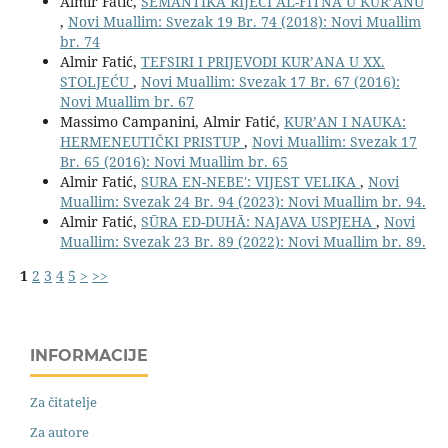
Almir Fatić,
SEMANTIKA RIJEČI AL-FITNA U KUR’ANU
,
Novi Muallim: Svezak 19 Br. 74 (2018): Novi Muallim
br. 74
Almir Fatić,
TEFSIRI I PRIJEVODI KUR’ANA U XX.
STOLJEĆU
,
Novi Muallim: Svezak 17 Br. 67 (2016):
Novi Muallim br. 67
Massimo Campanini, Almir Fatić,
KUR’AN I NAUKA:
HERMENEUTIČKI PRISTUP
,
Novi Muallim: Svezak 17
Br. 65 (2016): Novi Muallim br. 65
Almir Fatić,
SURA EN-NEBE': VIJEST VELIKA
,
Novi
Muallim: Svezak 24 Br. 94 (2023): Novi Muallim br. 94.
Almir Fatić,
SŪRA ED-DUHĀ: NAJAVA USPJEHA
,
Novi
Muallim: Svezak 23 Br. 89 (2022): Novi Muallim br. 89.
1
2
3
4
5
>
>>
INFORMACIJE
Za čitatelje
Za autore