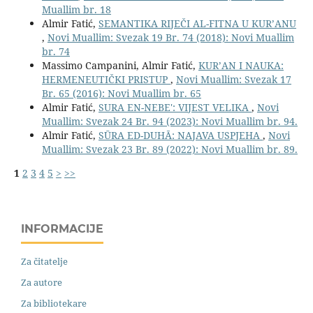
Muallim br. 18
Almir Fatić,
SEMANTIKA RIJEČI AL-FITNA U KUR’ANU
,
Novi Muallim: Svezak 19 Br. 74 (2018): Novi Muallim
br. 74
Massimo Campanini, Almir Fatić,
KUR’AN I NAUKA:
HERMENEUTIČKI PRISTUP
,
Novi Muallim: Svezak 17
Br. 65 (2016): Novi Muallim br. 65
Almir Fatić,
SURA EN-NEBE': VIJEST VELIKA
,
Novi
Muallim: Svezak 24 Br. 94 (2023): Novi Muallim br. 94.
Almir Fatić,
SŪRA ED-DUHĀ: NAJAVA USPJEHA
,
Novi
Muallim: Svezak 23 Br. 89 (2022): Novi Muallim br. 89.
1
2
3
4
5
>
>>
INFORMACIJE
Za čitatelje
Za autore
Za bibliotekare