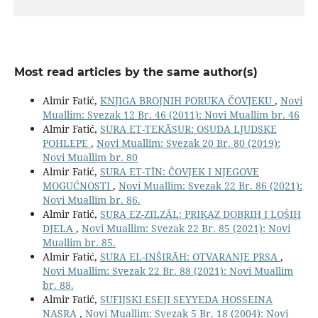
Most read articles by the same author(s)
Almir Fatić,
KNJIGA BROJNIH PORUKA ČOVJEKU
,
Novi
Muallim: Svezak 12 Br. 46 (2011): Novi Muallim br. 46
Almir Fatić,
SURA ET-TEKĀSUR: OSUDA LJUDSKE
POHLEPE
,
Novi Muallim: Svezak 20 Br. 80 (2019):
Novi Muallim br. 80
Almir Fatić,
SURA ET-TĪN: ČOVJEK I NJEGOVE
MOGUĆNOSTI
,
Novi Muallim: Svezak 22 Br. 86 (2021):
Novi Muallim br. 86.
Almir Fatić,
SURA EZ-ZILZĀL: PRIKAZ DOBRIH I LOŠIH
DJELA
,
Novi Muallim: Svezak 22 Br. 85 (2021): Novi
Muallim br. 85.
Almir Fatić,
SURA EL-INŠIRĀH: OTVARANJE PRSA
,
Novi Muallim: Svezak 22 Br. 88 (2021): Novi Muallim
br. 88.
Almir Fatić,
SUFIJSKI ESEJI SEYYEDA HOSSEINA
NASRA
,
Novi Muallim: Svezak 5 Br. 18 (2004): Novi