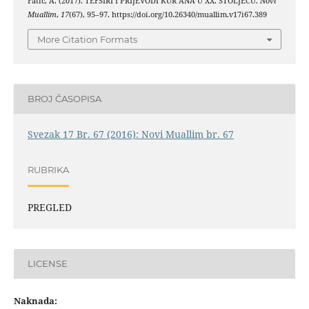
Fatić, A. (2017). TEFSIRI I PRIJEVODI KUR’ANA U XX. STOLJEĆU.
Novi
Muallim
,
17
(67), 95–97. https://doi.org/10.26340/muallim.v17i67.389
More Citation Formats
BROJ ČASOPISA
Svezak 17 Br. 67 (2016): Novi Muallim br. 67
RUBRIKA
PREGLED
LICENSE
Naknada: