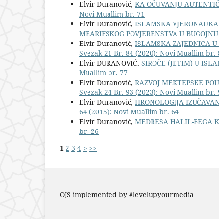
Elvir Duranović,
KA OČUVANJU AUTENTIČ
Novi Muallim br. 71
Elvir Duranović,
ISLAMSKA VJERONAUKA 
MEARIFSKOG POVJERENSTVA U BUGOJNU
Elvir Duranović,
ISLAMSKA ZAJEDNICA U S
Svezak 21 Br. 84 (2020): Novi Muallim br. 
Elvir DURANOVIĆ,
SIROČE (JETIM) U ISL
Muallim br. 77
Elvir Duranović,
RAZVOJ MEKTEPSKE POU
Svezak 24 Br. 93 (2023): Novi Muallim br. 
Elvir Duranović,
HRONOLOGIJA IZUČAVAN
64 (2015): Novi Muallim br. 64
Elvir Duranović,
MEDRESA HALIL-BEGA K
br. 26
1
2
3
4
>
>>
OJS implemented by #levelupyourmedia