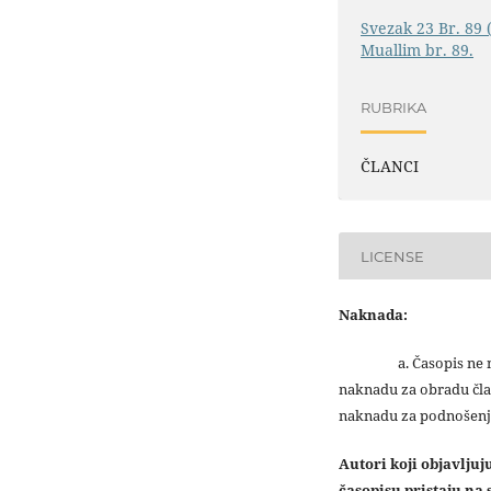
Svezak 23 Br. 89 
Muallim br. 89.
RUBRIKA
ČLANCI
LICENSE
Naknada:
a. Časopis ne na
naknadu za obradu čla
naknadu za podnošenj
Autori koji objavlju
časopisu pristaju na s