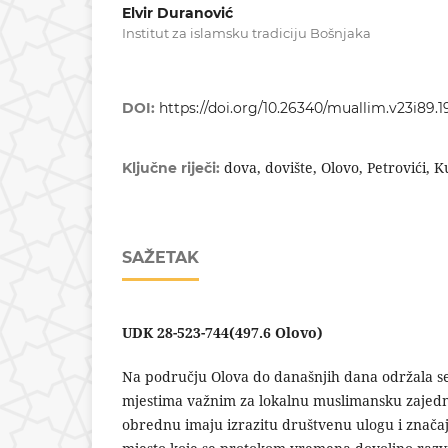
Elvir Duranović
Institut za islamsku tradiciju Bošnjaka
DOI:
https://doi.org/10.26340/muallim.v23i89.1
dova, dovište, Olovo, Petrovići,
Ključne riječi:
SAŽETAK
UDK 28-523-744(497.6 Olovo)
Na području Olova do današnjih dana održala se
mjestima važnim za lokalnu muslimansku zajedn
obrednu imaju izrazitu društvenu ulogu i znača