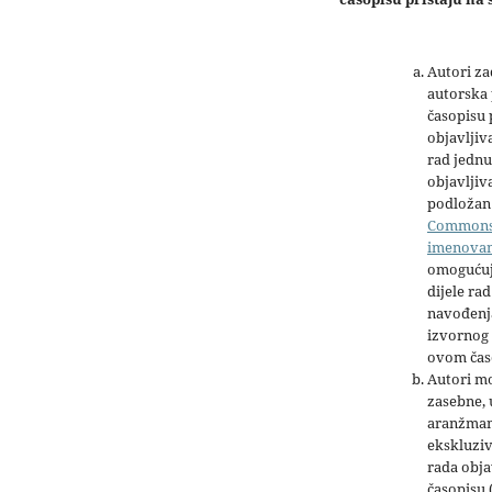
Autori z
autorska 
časopisu
objavljiv
rad jednu
objavljiva
podložan 
Common
imenova
omogućuj
dijele rad
navođenja
izvornog 
ovom čas
Autori mo
zasebne,
aranžman
ekskluziv
rada obja
časopisu 