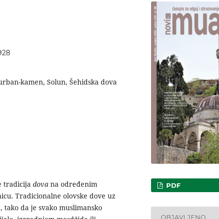
928
 Kurban-kamen, Solun, Šehidska dova
 tradicija
dova
na određenim
PDF
icu. Tradicionalne olovske dove uz
j, tako da je svako muslimansko
OBJAVLJENO