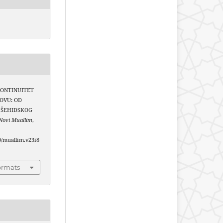
. KONTINUITET
LOVU: OD
 ŠEHIDSKOG
Novi Muallim
,
40/muallim.v23i8
ormats