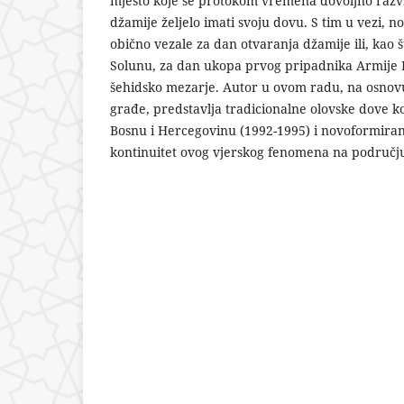
mjesto koje se protokom vremena dovoljno razvi
džamije željelo imati svoju dovu. S tim u vezi,
obično vezale za dan otvaranja džamije ili, kao š
Solunu, za dan ukopa prvog pripadnika Armije 
šehidsko mezarje. Autor u ovom radu, na osnovu 
građe, predstavlja tradicionalne olovske dove ko
Bosnu i Hercegovinu (1992-1995) i novoformiran
kontinuitet ovog vjerskog fenomena na područj