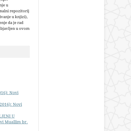
nje u
nalni repozitorij
jivanje u knjizi),
nje da je rad
objavljen u ovom
016): Novi
2016): Novi
LJENI U
vi Muallim br.