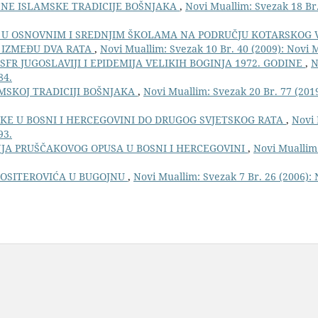
NE ISLAMSKE TRADICIJE BOŠNJAKA
,
Novi Muallim: Svezak 18 Br.
U OSNOVNIM I SREDNJIM ŠKOLAMA NA PODRUČJU KOTARSKOG 
 IZMEĐU DVA RATA
,
Novi Muallim: Svezak 10 Br. 40 (2009): Novi 
FR JUGOSLAVIJI I EPIDEMIJA VELIKIH BOGINJA 1972. GODINE
,
N
84.
AMSKOJ TRADICIJI BOŠNJAKA
,
Novi Muallim: Svezak 20 Br. 77 (201
KE U BOSNI I HERCEGOVINI DO DRUGOG SVJETSKOG RATA
,
Novi 
93.
JA PRUŠČAKOVOG OPUSA U BOSNI I HERCEGOVINI
,
Novi Muallim:
OSITEROVIĆA U BUGOJNU
,
Novi Muallim: Svezak 7 Br. 26 (2006):