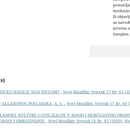
postavlja
institucio
ili objavl
uz navođe
izvorno 
časopisu.
s)
IZIČKO NASILJE NAD DJECOM?
,
Novi Muallim: Svezak 17 Br. 65 (2
 ALLAHOVOG POSLANIKA, A. S.
,
Novi Muallim: Svezak 17 Br. 68 (
SLAMSKE KULTURE I CIVILIZACIJE U BOSNI I HERCEGOVINI OBJAV
ODGOJ I OBRAZOVANJE
,
Novi Muallim: Svezak 21 Br. 82 (2020): No