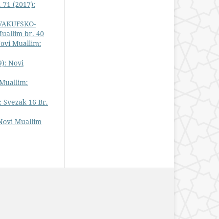
 71 (2017):
VAKUFSKO-
Muallim br. 40
ovi Muallim:
9): Novi
Muallim:
 Svezak 16 Br.
 Novi Muallim