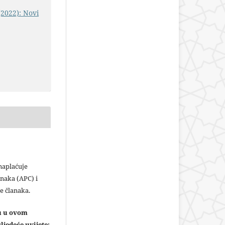
(2022): Novi
plaćuje
naka (APC) i
e članaka.
ju u ovom
ljedeće uvijete: