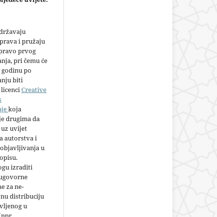
adržavaju
prava i pružaju
 pravo prvog
anja, pri čemu će
 godinu po
nju biti
licenci
Creative
s
nje
koja
e drugima da
 uz uvijet
 autorstva i
objavljivanja u
opisu.
gu izraditi
 ugovorne
e za ne-
nu distribuciju
vljenog u
(npr.