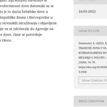
jalo, izgradnjom mesdžida ili
 novoformirane dove datumski su se
16-05-2022
to je to slučaj Šehidske dove u
Republike Bosne i Hercegovine u
terenskih istraživanja i objavljene
je su se održavale do Agresije na
HOW TO CITE
e dove, čime se potvrđuje
u Olova.
Duranović, E. (2022)
TRADICIJE DOVA U O
KURBAN-KAMENA DO
MEZARJA U SOLUNU.
23
(89), 74–78.
https://doi.org/10.263
9.1928
More Citation F
BROJ ČASOPISA