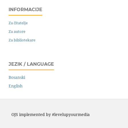
INFORMACIJE
Za čitatelje
Za autore
Za bibliotekare
JEZIK / LANGUAGE
Bosanski
English
OJS implemented by #levelupyourmedia