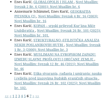
Enes Karić,
GLOBALOPOLIS I ISLAM
,
Novi Muallim:
Svezak 2 Br. 6 (2001): Novi Muallim br. 6
Annemarie Schimmel, Enes Karić,
GEOGRAFIJA
PJESNIKA (2)
,
Novi Muallim: Svezak 4 Br. 16 (2003):
Novi Muallim br. 16
Enes Karić,
KOPAH – srpski prijevod Kurʼāna Miće
Ljubibratića
,
Novi Muallim: Svezak 26 Br. 101 (2025):
Novi Muallim br. 101.
Enes Karić,
STRUKTURALNO -STILISTIČKA ANALIZA
NEKIH POSLANIKOVIH HUTBI
,
Novi Muallim: Svezak
1 Br. 3 (2000): Novi Muallim br. 3
Enes Karić,
MUSLIMANI NA EVROPSKOM ZAPADU:
IZMEĐU SLAVNE PROŠLOSTI I OBEĆANE ZEMLJE
,
Novi Muallim: Svezak 12 Br. 46 (2011): Novi Muallim
br. 46
Enes Karić,
Etika stvaranja, rađanja i umiranja: nauka
i religija pred izazovima ljudskih graničnih situacija
,
Novi Muallim: Svezak 26 Br. 102 (2025): Novi Muallim
br. 102.
<<
<
1
2
3
4
5
6
7
>
>>