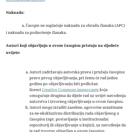
Naknada:
a. Časopis ne naplaćuje naknadu za obradu članaka (APC)
i naknadu za podnošenje članaka.
Autori koji objavljuju u ovom časopisu pristaju na sljedeće
uvijete:
Autori zadržavaju autorska prava i pružaju časopisu
pravo prvog objavljivanja, pri čemu će rad jednu
godinu po objavljivanju biti podložan
licenci
Creative Commons imenovanje
koja
omogućuje drugima da dijele rad uz uvijet navođenja
autorstva i izvornog objavljivanja u ovom časopisu.
Autori mogu izraditi zasebne, ugovorne aranžmane
za ne-ekskluzivnu distribuciju rada objavljenog u
časopisu (npr. postavljanje u institucionalni
repozitorij ili objavljivanje u knjizi), uz navođenje da
je rad izvorno objavljen u ovom časopisu.