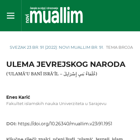
SVEZAK 23 BR. 91 (2022): NOVI MUALLIM BR. 91.
TEMA BROJA
ULEMA JEVREJSKOG NARODA
(ʻULAMᾹʼU BANĪ ISRᾹʼĪL – عُلَمَاءُ بَنيِ إِسْرَايِلَ)
Enes Karić
Fakultet islamskih nauka Univerziteta u Sarajevu
DOI:
https://doi.org/10.26340/muallim.v23i91.1951
znalci, učeni ljudi, ʻulamāʼ, Jevreji, islam,
Ključne riječi: