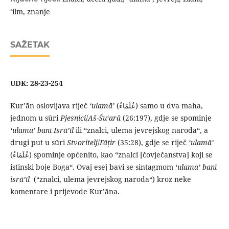
ʻilm, znanje
SAŽETAK
UDK: 28-23-254
Kurʼān oslovljava riječ
ʻulamāʼ
(عُلَمَاءُ) samo u dva maha,
jednom u sūri
Pjesnici
/
Aš-Šuʻarā
(26:197), gdje se spominje
ʻulamaʼ banī Isrāʼīl
ili “znalci, ulema jevrejskog naroda“, a
drugi put u sūri
Stvoritelj
/
Fāṭir
(35:28), gdje se riječ
ʻulamāʼ
(عُلَمَاءُ) spominje općenito, kao “znalci [čovječanstva] koji se
istinski boje Boga“. Ovaj esej bavi se sintagmom
ʻulamaʼ banī
isrāʼīl
(“znalci, ulema jevrejskog naroda“) kroz neke
komentare i prijevode Kurʼāna.