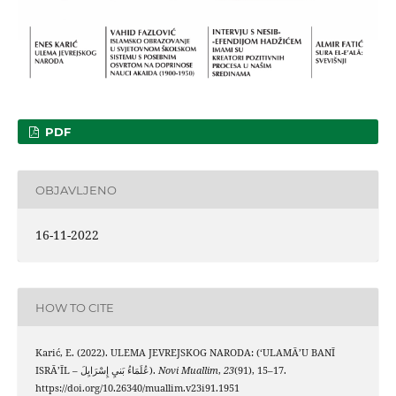
PDF
OBJAVLJENO
16-11-2022
HOW TO CITE
Karić, E. (2022). ULEMA JEVREJSKOG NARODA: (ʻULAMᾹʼU BANĪ
ISRᾹʼĪL – عُلَمَاءُ بَنيِ إِسْرَايِلَ).
Novi Muallim
,
23
(91), 15–17.
https://doi.org/10.26340/muallim.v23i91.1951