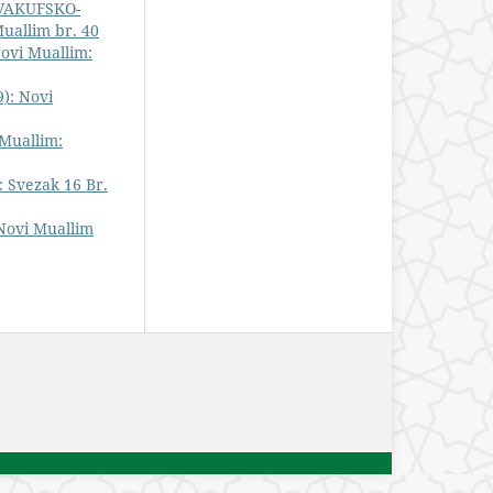
VAKUFSKO-
Muallim br. 40
ovi Muallim:
9): Novi
Muallim:
 Svezak 16 Br.
 Novi Muallim