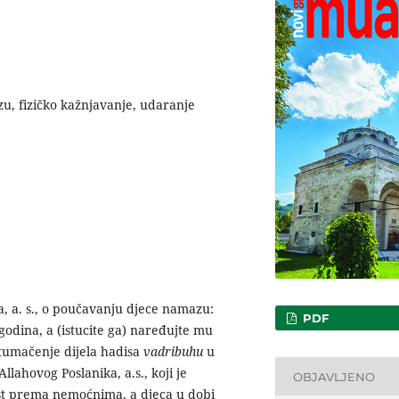
u, fizičko kažnjavanje, udaranje
a, a. s., o poučavanju djece namazu:
PDF
odina, a (istucite ga) naređujte mu
tumačenje dijela hadisa
vadribuhu
u
lahovog Poslanika, a.s., koji je
OBJAVLJENO
ost prema nemoćnima, a djeca u dobi