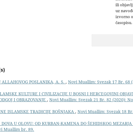
ili objavl
uz navođe
izvorno 
časopisu.
s)
 ALLAHOVOG POSLANIKA, A. S.
,
Novi Muallim: Svezak 17 Br. 68 (
SLAMSKE KULTURE I CIVILIZACIJE U BOSNI I HERCEGOVINI OBJAV
ODGOJ I OBRAZOVANJE
,
Novi Muallim: Svezak 21 Br. 82 (2020): No
NE ISLAMSKE TRADICIJE BOŠNJAKA
,
Novi Muallim: Svezak 18 Br.
E DOVA U OLOVU: OD KURBAN-KAMENA DO ŠEHIDSKOG MEZARJA
i Muallim br. 89.