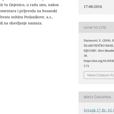
zir tu činjenicu, u radu smo, nakon
17-08-2016
omentara i prijevoda na bosanski
hvata suštinu Poslanikove, a.s.,
oli na obavljanje namaza.
HOW TO CITE
Duranović, E. (2016).
ISLAM FIZIČKO NASIL
DJECOM?.
Novi Mualli
39.
https://doi.org/10.263
5.71
More Citation F
BROJ ČASOPISA
Svezak 17 Br. 65 