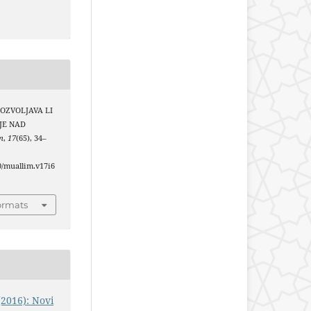
 DOZVOLJAVA LI
JE NAD
m
,
17
(65), 34–
40/muallim.v17i6
ormats
(2016): Novi