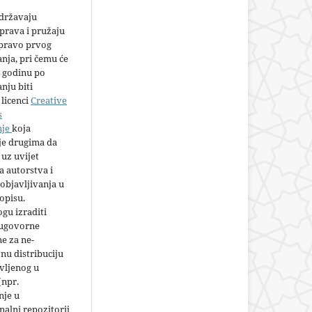
adržavaju
prava i pružaju
 pravo prvog
anja, pri čemu će
 godinu po
nju biti
licenci
Creative
s
nje
koja
e drugima da
 uz uvijet
 autorstva i
objavljivanja u
opisu.
gu izraditi
 ugovorne
e za ne-
nu distribuciju
vljenog u
(npr.
nje u
nalni repozitorij