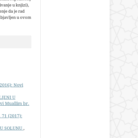
jivanje u knjizi),
nje da je rad
objavljen u ovom
2016): Novi
LJENI U
vi Muallim br.
 71 (2017):
 U SOLUNU
,