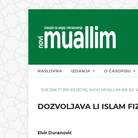
NASLOVNA
IZDANJA
O ČASOPISU
SVEZAK 17 BR. 65 (2016): NOVI MUALLIM BR. 65
DOZVOLJAVA LI ISLAM F
Elvir Duranović