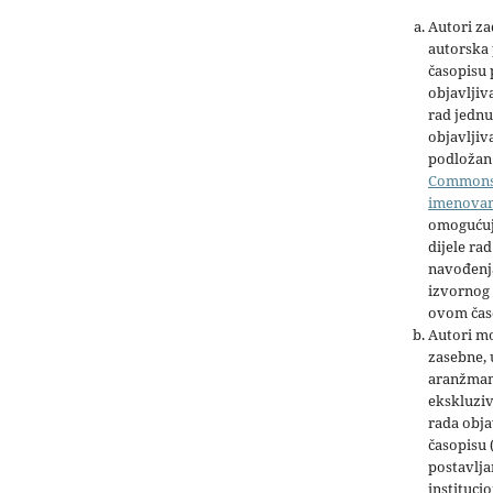
Autori z
autorska 
časopisu
objavljiv
rad jednu
objavljiva
podložan 
Common
imenova
omogućuj
dijele rad
navođenja
izvornog 
ovom čas
Autori mo
zasebne,
aranžman
ekskluziv
rada obja
časopisu 
postavlja
institucio