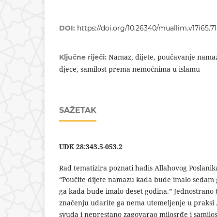
DOI:
https://doi.org/10.26340/muallim.v17i65.71
Namaz, dijete, poučavanje namaz
Ključne riječi:
djece, samilost prema nemoćnima u islamu
SAŽETAK
UDK 28:343.5-053.2
Rad tematizira poznati hadis Allahovog Poslanik
“Poučite dijete namazu kada bude imalo sedam g
ga kada bude imalo deset godina.” Jednostrano 
značenju udarite ga nema utemeljenje u praksi Al
svuda i neprestano zagovarao milosrđe i samil