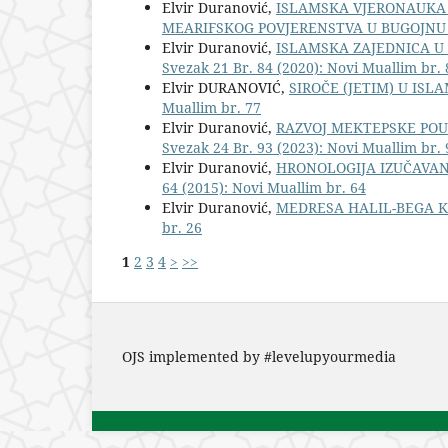
Elvir Duranović,
ISLAMSKA VJERONAUKA 
MEARIFSKOG POVJERENSTVA U BUGOJNU
Elvir Duranović,
ISLAMSKA ZAJEDNICA U S
Svezak 21 Br. 84 (2020): Novi Muallim br. 
Elvir DURANOVIĆ,
SIROČE (JETIM) U ISL
Muallim br. 77
Elvir Duranović,
RAZVOJ MEKTEPSKE POU
Svezak 24 Br. 93 (2023): Novi Muallim br. 
Elvir Duranović,
HRONOLOGIJA IZUČAVAN
64 (2015): Novi Muallim br. 64
Elvir Duranović,
MEDRESA HALIL-BEGA K
br. 26
1
2
3
4
>
>>
OJS implemented by #levelupyourmedia