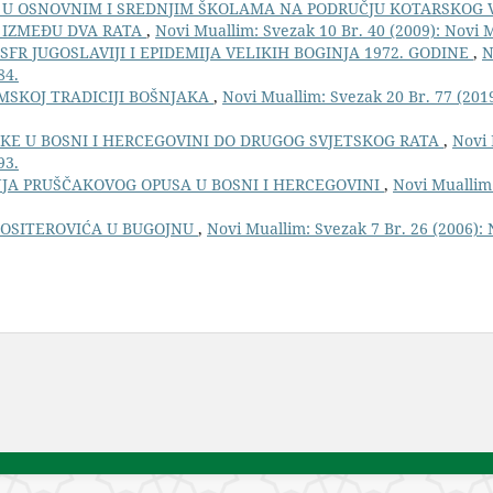
U OSNOVNIM I SREDNJIM ŠKOLAMA NA PODRUČJU KOTARSKOG 
 IZMEĐU DVA RATA
,
Novi Muallim: Svezak 10 Br. 40 (2009): Novi 
FR JUGOSLAVIJI I EPIDEMIJA VELIKIH BOGINJA 1972. GODINE
,
N
84.
AMSKOJ TRADICIJI BOŠNJAKA
,
Novi Muallim: Svezak 20 Br. 77 (201
KE U BOSNI I HERCEGOVINI DO DRUGOG SVJETSKOG RATA
,
Novi 
93.
JA PRUŠČAKOVOG OPUSA U BOSNI I HERCEGOVINI
,
Novi Muallim:
OSITEROVIĆA U BUGOJNU
,
Novi Muallim: Svezak 7 Br. 26 (2006):