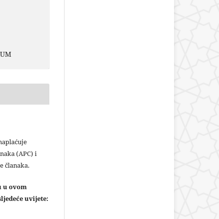
RUM
plaćuje
naka (APC) i
e članaka.
ju u ovom
ljedeće uvijete: