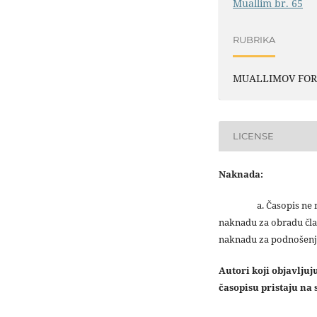
Muallim br. 65
RUBRIKA
MUALLIMOV FO
LICENSE
Naknada:
a. Časopis ne na
naknadu za obradu čla
naknadu za podnošenj
Autori koji objavlju
časopisu pristaju na s