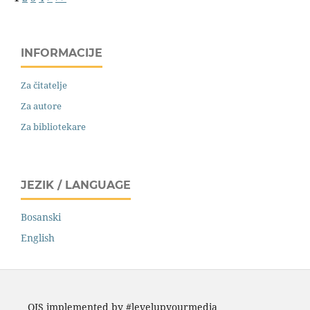
INFORMACIJE
Za čitatelje
Za autore
Za bibliotekare
JEZIK / LANGUAGE
Bosanski
English
OJS implemented by #levelupyourmedia