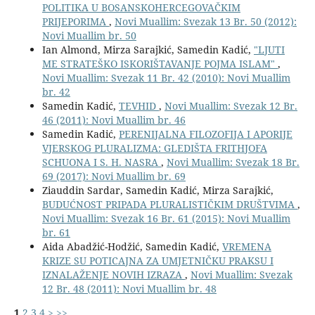
POLITIKA U BOSANSKOHERCEGOVAČKIM
PRIJEPORIMA
,
Novi Muallim: Svezak 13 Br. 50 (2012):
Novi Muallim br. 50
Ian Almond, Mirza Sarajkić, Samedin Kadić,
"LJUTI
ME STRATEŠKO ISKORIŠTAVANJE POJMA ISLAM"
,
Novi Muallim: Svezak 11 Br. 42 (2010): Novi Muallim
br. 42
Samedin Kadić,
TEVHID
,
Novi Muallim: Svezak 12 Br.
46 (2011): Novi Muallim br. 46
Samedin Kadić,
PERENIJALNA FILOZOFIJA I APORIJE
VJERSKOG PLURALIZMA: GLEDIŠTA FRITHJOFA
SCHUONA I S. H. NASRA
,
Novi Muallim: Svezak 18 Br.
69 (2017): Novi Muallim br. 69
Ziauddin Sardar, Samedin Kadić, Mirza Sarajkić,
BUDUĆNOST PRIPADA PLURALISTIČKIM DRUŠTVIMA
,
Novi Muallim: Svezak 16 Br. 61 (2015): Novi Muallim
br. 61
Aida Abadžić-Hodžić, Samedin Kadić,
VREMENA
KRIZE SU POTICAJNA ZA UMJETNIČKU PRAKSU I
IZNALAŽENJE NOVIH IZRAZA
,
Novi Muallim: Svezak
12 Br. 48 (2011): Novi Muallim br. 48
1
2
3
4
>
>>