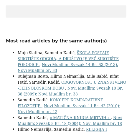
Most read articles by the same author(s)
Mujo Slatina, Samedin Kadić,
ŠKOLA POSTAJE
SIROTIŠTE ODGOJA, A DRUŠTVO JE VEĆ SIROTIŠTE
PORODICE
,
Novi Muallim: Svezak 14 Br. 53 (2013):
Novi Muallim br. 53
Sulejman Bosto, Hilmo Neimarlija, Mile Babić, Rifat
Fetić, Samedin Kadić,
ODGOVORNOST U ZNANSTVENO
-TEHNOLOŠKOM DOBU
,
Novi Muallim: Svezak 10 Br.
38 (2009): Novi Muallim br. 38
Samedin Kadić,
KONCEPT KOMPARATIVNE
FILOZOFIJE
,
Novi Muallim: Svezak 11 Br. 42 (2010):
Novi Muallim br. 42
Samedin Kadić,
« MATIČNA KNJIGA MRTVIH »
,
Novi
Muallim: Svezak 5 Br. 18 (2004): Novi Muallim br. 18
Hilmo Neimarlija, Samedin Kadić,
RELIGIJA I