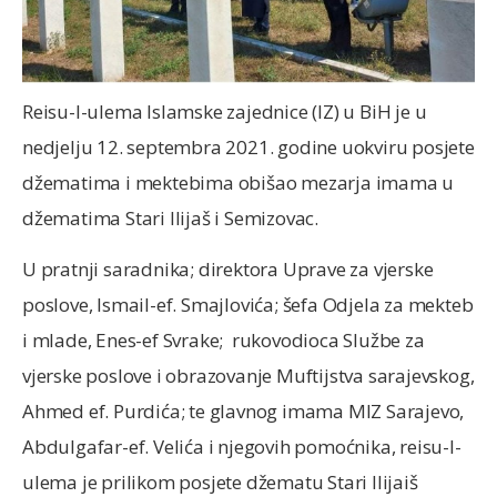
Reisu-l-ulema Islamske zajednice (IZ) u BiH je u
nedjelju 12. septembra 2021. godine uokviru posjete
džematima i mektebima obišao mezarja imama u
džematima Stari Ilijaš i Semizovac.
U pratnji saradnika; direktora Uprave za vjerske
poslove, Ismail-ef. Smajlovića; šefa Odjela za mekteb
i mlade, Enes-ef Svrake; rukovodioca Službe za
vjerske poslove i obrazovanje Muftijstva sarajevskog,
Ahmed ef. Purdića; te glavnog imama MIZ Sarajevo,
Abdulgafar-ef. Velića i njegovih pomoćnika, reisu-l-
ulema je prilikom posjete džematu Stari Ilijaiš