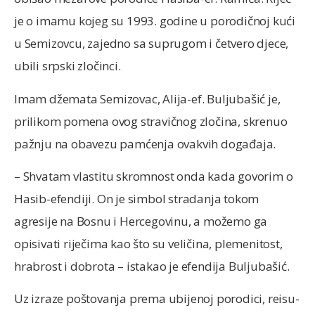
je o imamu kojeg su 1993. godine u porodičnoj kući
u Semizovcu, zajedno sa suprugom i četvero djece,
ubili srpski zločinci.
Imam džemata Semizovac, Alija-ef. Buljubašić je,
prilikom pomena ovog stravičnog zločina, skrenuo
pažnju na obavezu pamćenja ovakvih događaja.
– Shvatam vlastitu skromnost onda kada govorim o
Hasib-efendiji. On je simbol stradanja tokom
agresije na Bosnu i Hercegovinu, a možemo ga
opisivati riječima kao što su veličina, plemenitost,
hrabrost i dobrota – istakao je efendija Buljubašić.
Uz izraze poštovanja prema ubijenoj porodici, reisu-