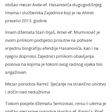
obišao mezar Avde-ef. Hasanovića dugogodišnjeg
imama i službenika Zajednice koji je na Ahiret
preselio 2013. godine.
Imam džemata Stari Ilijaš, Amel-ef. Muminović je
ovom prilikom podsjetio prisutne na pohvale
vrijednu biografiju efendije Hasanovića, kao i na
njegov doprinos Zajednici prilikom obavljanja
poslova na kojima je tokom svog radnog vijeka bio
angažovan.
Mezar porodice Ramić: Sjećanje na stravično ubistvo
i zločin nad nedužnima
Tokom posjete džematu Semizovac, reisu-l-ulema je
obišao mezarove porodice Hasiba-ef. Ramića. Riječ