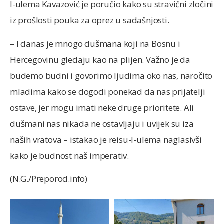
l-ulema Kavazović je poručio kako su stravični zločini
iz prošlosti pouka za oprez u sadašnjosti.
– I danas je mnogo dušmana koji na Bosnu i
Hercegovinu gledaju kao na plijen. Važno je da
budemo budni i govorimo ljudima oko nas, naročito
mladima kako se dogodi ponekad da nas prijatelji
ostave, jer mogu imati neke druge prioritete. Ali
dušmani nas nikada ne ostavljaju i uvijek su iza
naših vratova – istakao je reisu-l-ulema naglasivši
kako je budnost naš imperativ.
(N.G./Preporod.info)