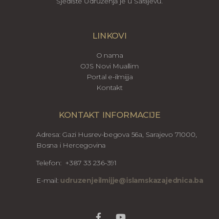
Sjedište Udruženja je u Sarajevu.
LINKOVI
O nama
OJS Novi Muallim
Portal e-ilmijja
Kontakt
KONTAKT INFORMACIJE
Adresa: Gazi Husrev-begova 56a, Sarajevo 71000,
Bosna i Hercegovina
Telefon: +387 33 236-391
E-mail:
udruzenjeilmijje@islamskazajednica.ba