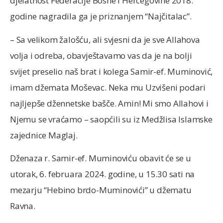
djelatnost Federacije Bosne i Hercegovine 2018.
godine nagradila ga je priznanjem “Najčitalac”.
– Sa velikom žalošću, ali svjesni da je sve Allahova
volja i odreba, obavještavamo vas da je na bolji
svijet preselio naš brat i kolega Samir-ef. Muminović,
imam džemata Moševac. Neka mu Uzvišeni podari
najljepše džennetske bašče. Amin! Mi smo Allahovi i
Njemu se vraćamo – saopćili su iz Medžlisa Islamske
zajednice Maglaj.
Dženaza r. Samir-ef. Muminoviću obavit će se u
utorak, 6. februara 2024. godine, u 15.30 sati na
mezarju “Hebino brdo-Muminovići” u džematu
Ravna.