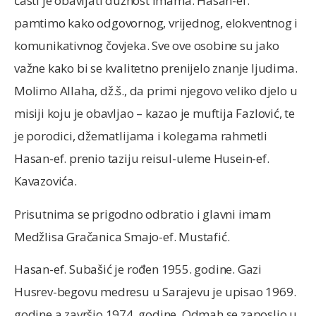
časti je obavljati dužnost imama. Hasan-ef.
pamtimo kako odgovornog, vrijednog, elokventnog i
komunikativnog čovjeka. Sve ove osobine su jako
važne kako bi se kvalitetno prenijelo znanje ljudima.
Molimo Allaha, dž.š., da primi njegovo veliko djelo u
misiji koju je obavljao – kazao je muftija Fazlović, te
je porodici, džematlijama i kolegama rahmetli
Hasan-ef. prenio taziju reisul-uleme Husein-ef.
Kavazovića.
Prisutnima se prigodno odbratio i glavni imam
Medžlisa Gračanica Smajo-ef. Mustafić.
Hasan-ef. Subašić je rođen 1955. godine. Gazi
Husrev-begovu medresu u Sarajevu je upisao 1969.
godine a završio 1974. godine. Odmah se zaposlio u