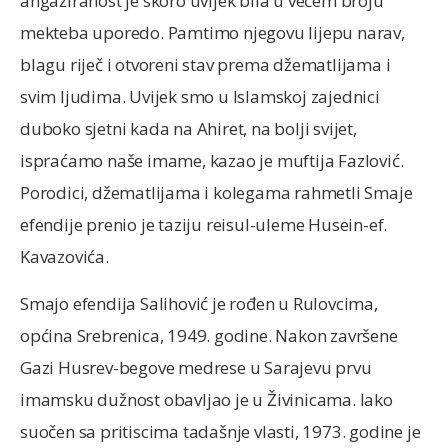
angažiranost je skoro uvijek bila u većem broju
mekteba uporedo. Pamtimo njegovu lijepu narav,
blagu riječ i otvoreni stav prema džematlijama i
svim ljudima. Uvijek smo u Islamskoj zajednici
duboko sjetni kada na Ahiret, na bolji svijet,
ispraćamo naše imame, kazao je muftija Fazlović.
Porodici, džematlijama i kolegama rahmetli Smaje
efendije prenio je taziju reisul-uleme Husein-ef.
Kavazovića.
Smajo efendija Salihović je rođen u Rulovcima,
općina Srebrenica, 1949. godine. Nakon završene
Gazi Husrev-begove medrese u Sarajevu prvu
imamsku dužnost obavljao je u Živinicama. Iako
suočen sa pritiscima tadašnje vlasti, 1973. godine je