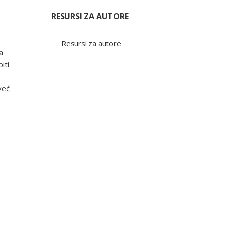
RESURSI ZA AUTORE
Resursi za autore
a
iti
već