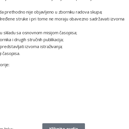
 da prethodno nije objavljeno u zborniku radova skupa;
 određene struke i pri tome ne moraju obavezno sadržavati izvorna
su u skladu sa osnovnom misijom časopisa;
ornika i drugih stručnih publikacija;
predstavljati izvorna istraživanja;
i časopisa.
rije:
Kliknite ovdje
 linka: