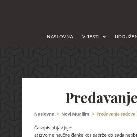
NASLOVNA
VIJESTI
UDRUŽEN
Predavanje
Naslovna
Novi Muallim
Predavanje radova i
Časopis objavljuje:
a) izvorne naučne članke koji sadrže do sada neob