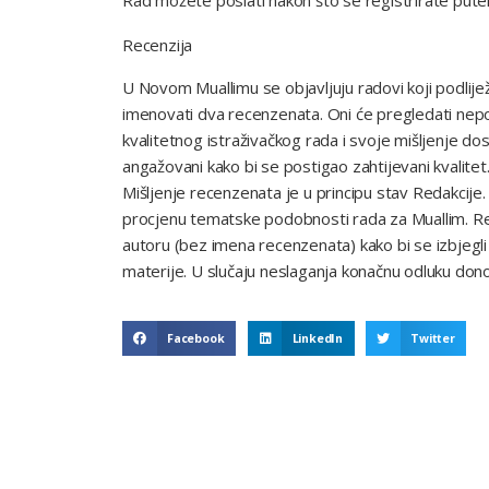
Recenzija
U Novom Muallimu se objavljuju radovi koji podlijež
imenovati dva recenzenata. Oni će pregledati nep
kvalitetnog istraživačkog rada i svoje mišljenje dost
angažovani kako bi se postigao zahtijevani kvalitet
Mišljenje recenzenata je u principu stav Redakcije
procjenu tematske podobnosti rada za Muallim. Rec
autoru (bez imena recenzenata) kako bi se izbjegl
materije. U slučaju neslaganja konačnu odluku dono
Facebook
LinkedIn
Twitter