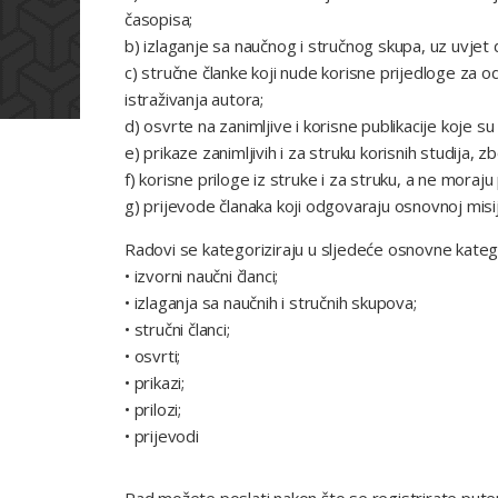
časopisa;
b) izlaganje sa naučnog i stručnog skupa, uz uvjet
c) stručne članke koji nude korisne prijedloge za
istraživanja autora;
d) osvrte na zanimljive i korisne publikacije koje 
e) prikaze zanimljivih i za struku korisnih studija, zb
f) korisne priloge iz struke i za struku, a ne moraju 
g) prijevode članaka koji odgovaraju osnovnoj misij
Radovi se kategoriziraju u sljedeće osnovne katego
• izvorni naučni članci;
• izlaganja sa naučnih i stručnih skupova;
• stručni članci;
• osvrti;
• prikazi;
• prilozi;
• prijevodi
Rad možete poslati nakon što se registrirate putem