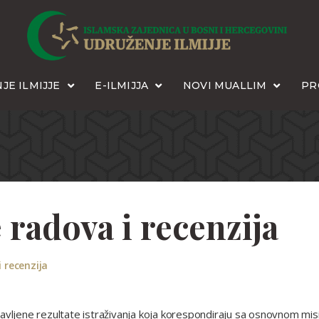
JE ILMIJJE
E-ILMIJJA
NOVI MUALLIM
PR
 radova i recenzija
 recenzija
javljene rezultate istraživanja koja korespondiraju sa osnovnom mis