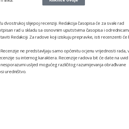
u dvostrukoj slijepoj recenziji. Redakcija časopisa će za svaki rad
otpisan rad u skladu sa osnovnim uputstvima časopisa i odrednicam
aviti Redakciji. Za radove koji iziskuju prepravke, isti recenzenti će b
.
. Recenzije ne predstavljaju samo općenitu ocjenu vrijednosti rada, 
enzije su internog karaktera. Recenzije radova bit će date na uvid
i nesporazumi usljed mogućeg različitog razumijevanja obrađivane
si uredništvo.