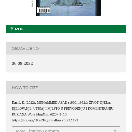
PDF
OBJAVLJENO
06-08-2022
HOW TO CITE
Karić, E. (2022). MUHAMMED ASAD (1900.-1992.): ŽIVOT, DJELA,
DJELOVANJE, UTICAJ I MJESTO U PREVOĐENJU I KOMENTIRANJU
KUR’ANA.
Novi Muallim
,
6
(23), 4–13.
https://doi.org/10.26340/muallim.v6i23.1173
More Citation Formats