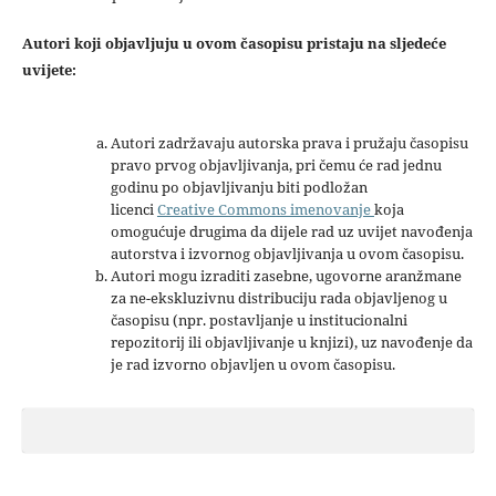
Autori koji objavljuju u ovom časopisu pristaju na sljedeće
uvijete:
Autori zadržavaju autorska prava i pružaju časopisu
pravo prvog objavljivanja, pri čemu će rad jednu
godinu po objavljivanju biti podložan
licenci
Creative Commons imenovanje
koja
omogućuje drugima da dijele rad uz uvijet navođenja
autorstva i izvornog objavljivanja u ovom časopisu.
Autori mogu izraditi zasebne, ugovorne aranžmane
za ne-ekskluzivnu distribuciju rada objavljenog u
časopisu (npr. postavljanje u institucionalni
repozitorij ili objavljivanje u knjizi), uz navođenje da
je rad izvorno objavljen u ovom časopisu.