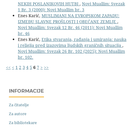
NEKIH POSLANIKOVIH HUTBI
,
Novi Muallim: Svezak
1 Br. 3 (2000): Novi Muallim br. 3
Enes Karić,
MUSLIMANI NA EVROPSKOM ZAPADU:
IZMEĐU SLAVNE PROŠLOSTI I OBEĆANE ZEMLJE
,
Novi Muallim: Svezak 12 Br. 46 (2011): Novi Muallim
br. 46
Enes Karić,
Etika stvaranja, rađanja i umiranja: nauka
i religija pred izazovima ljudskih graničnih situacija
,
Novi Muallim: Svezak 26 Br. 102 (2025): Novi Muallim
br. 102.
<<
<
1
2
3
4
5
6
7
>
>>
INFORMACIJE
Za čitatelje
Za autore
Za bibliotekare