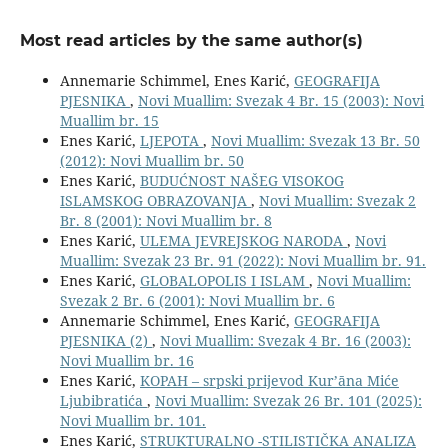
Most read articles by the same author(s)
Annemarie Schimmel, Enes Karić,
GEOGRAFIJA
PJESNIKA
,
Novi Muallim: Svezak 4 Br. 15 (2003): Novi
Muallim br. 15
Enes Karić,
LJEPOTA
,
Novi Muallim: Svezak 13 Br. 50
(2012): Novi Muallim br. 50
Enes Karić,
BUDUĆNOST NAŠEG VISOKOG
ISLAMSKOG OBRAZOVANJA
,
Novi Muallim: Svezak 2
Br. 8 (2001): Novi Muallim br. 8
Enes Karić,
ULEMA JEVREJSKOG NARODA
,
Novi
Muallim: Svezak 23 Br. 91 (2022): Novi Muallim br. 91.
Enes Karić,
GLOBALOPOLIS I ISLAM
,
Novi Muallim:
Svezak 2 Br. 6 (2001): Novi Muallim br. 6
Annemarie Schimmel, Enes Karić,
GEOGRAFIJA
PJESNIKA (2)
,
Novi Muallim: Svezak 4 Br. 16 (2003):
Novi Muallim br. 16
Enes Karić,
KOPAH – srpski prijevod Kurʼāna Miće
Ljubibratića
,
Novi Muallim: Svezak 26 Br. 101 (2025):
Novi Muallim br. 101.
Enes Karić,
STRUKTURALNO -STILISTIČKA ANALIZA