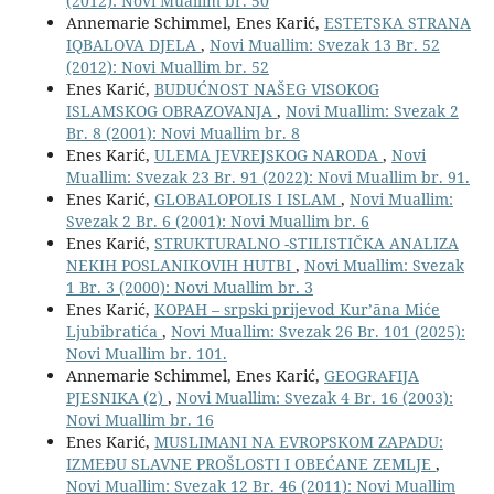
(2012): Novi Muallim br. 50
Annemarie Schimmel, Enes Karić,
ESTETSKA STRANA
IQBALOVA DJELA
,
Novi Muallim: Svezak 13 Br. 52
(2012): Novi Muallim br. 52
Enes Karić,
BUDUĆNOST NAŠEG VISOKOG
ISLAMSKOG OBRAZOVANJA
,
Novi Muallim: Svezak 2
Br. 8 (2001): Novi Muallim br. 8
Enes Karić,
ULEMA JEVREJSKOG NARODA
,
Novi
Muallim: Svezak 23 Br. 91 (2022): Novi Muallim br. 91.
Enes Karić,
GLOBALOPOLIS I ISLAM
,
Novi Muallim:
Svezak 2 Br. 6 (2001): Novi Muallim br. 6
Enes Karić,
STRUKTURALNO -STILISTIČKA ANALIZA
NEKIH POSLANIKOVIH HUTBI
,
Novi Muallim: Svezak
1 Br. 3 (2000): Novi Muallim br. 3
Enes Karić,
KOPAH – srpski prijevod Kurʼāna Miće
Ljubibratića
,
Novi Muallim: Svezak 26 Br. 101 (2025):
Novi Muallim br. 101.
Annemarie Schimmel, Enes Karić,
GEOGRAFIJA
PJESNIKA (2)
,
Novi Muallim: Svezak 4 Br. 16 (2003):
Novi Muallim br. 16
Enes Karić,
MUSLIMANI NA EVROPSKOM ZAPADU:
IZMEĐU SLAVNE PROŠLOSTI I OBEĆANE ZEMLJE
,
Novi Muallim: Svezak 12 Br. 46 (2011): Novi Muallim