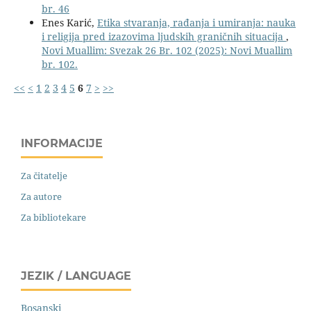
br. 46
Enes Karić,
Etika stvaranja, rađanja i umiranja: nauka
i religija pred izazovima ljudskih graničnih situacija
,
Novi Muallim: Svezak 26 Br. 102 (2025): Novi Muallim
br. 102.
<<
<
1
2
3
4
5
6
7
>
>>
INFORMACIJE
Za čitatelje
Za autore
Za bibliotekare
JEZIK / LANGUAGE
Bosanski