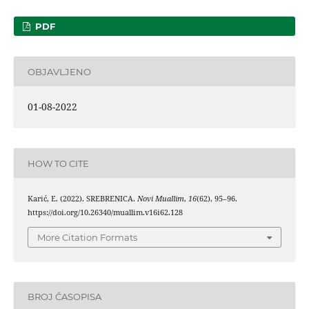
PDF
OBJAVLJENO
01-08-2022
HOW TO CITE
Karić, E. (2022). SREBRENICA.
Novi Muallim
,
16
(62), 95–96.
https://doi.org/10.26340/muallim.v16i62.128
More Citation Formats
BROJ ČASOPISA