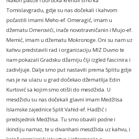
Nakon pauze i doručka krenuli smo ka
Tomislavgradu, gdje su nas dočekali i kahvom
počastili imami Meho-ef. Omeragić, imam u
džematu Omerovići, inače novotravničanin i Mujo-ef.
Memić, imam u džematu Mokronoge. Oni su nam uz
kahvu predstavili rad i organizaciju MIZ Duvno te
nam pokazali Gradsku džamiju čiji izgled fascinira i
zadivljuje. Dalje smo put nastavili prema Splitu gdje
nas je na ulazu u grad dočekao džematlija Edin
Kurtović sa kojim smo otišli do mesdžida. U
mesdžidu su nas dočekali glavni imam Medžlisa
Islamske zajednice Split Vahid-ef. Hadžić i
predsjednik Medžlisa. Tu smo obavili podne i
ikindiju namaz, te u divanhani mesdžida uz kahvu, i