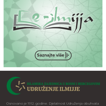
Osnovano je 1912. godine. Djelatnost Udruženja obuhvata