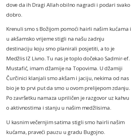
dove da ih Dragi Allah obilno nagradi i podari svako
dobro.
Krenuli smo s Božijom pomoći hairli našim kućama i
u akšamsko vrijeme stigli na našu zadnju
destinaciju koju smo planirali posjetiti, a to je
Medžlis IZ Livno. Tu nas je toplo dočekao Sadmir-ef.
Mustafić, imam džamije na Topovima. U džamiji
Čurčinici klanjali smo akšam i jaciju, nekima od nas
bio je to prvi put da smo u ovom prelijepom zdanju.
Po završetku namaza upriličen je razgovor uz kahvu
o aktivnostima i stanju u našim medžlisima.
U kasnim večernjim satima stigli smo hairli našim
kućama, praveći pauzu u gradu Bugojno.