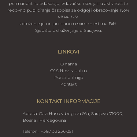
permanentnu edukaciju, izdavačku i socijalnu aktivnost te
redovno publiciranje časopisa za odgoj i obrazovanje
Novi
MUALLIM
.
Udruženje je organizirano u svim mjestima BiH.
Sjedište Udruženja je u Sarajevu.
LINKOVI
O nama
OJS Novi Muallim
Portal e-ilmijja
Kontakt
KONTAKT INFORMACIJE
Adresa: Gazi Husrev-begova 56a, Sarajevo 71000,
Bosna i Hercegovina
Telefon: +387 33 236-391