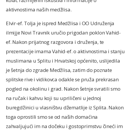
kolač razmijenili iskustva i informacije o
aktivnostima naših medžlisa.
Elvir-ef. Tolja je ispred Medžlisa i OO Udruženja
ilmijje Novi Travnik uručio prigodan poklon Vahid-
ef. Nakon prijatnog razgovora i druženja, te
prezentacije imama Vahid-ef. o aktivnostima i stanju
muslimana u Splitu i Hrvatskoj općenito, uslijedila
je šetnja do zgrade Medžlisa, zatim do poznate
splitske rive i vidikovca odakle se pruža prekrasan
pogled na okolinu i grad. Nakon šetnje svratili smo
na ručak i kahvu koji su upriličeni u jednoj
buregdžinici u vlasništvu džematlije iz Splita. Nakon
toga oprostili smo se od naših domaćina
zahvaljujući im na dočeku i gostoprimstvu čineći im