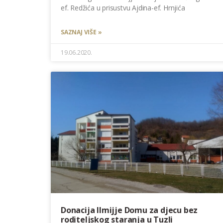
ef. Redžića u prisustvu Ajdina-ef. Hrnjića
SAZNAJ VIŠE »
19.06.2020.
Donacija Ilmijje Domu za djecu bez
roditeljskog staranja u Tuzli