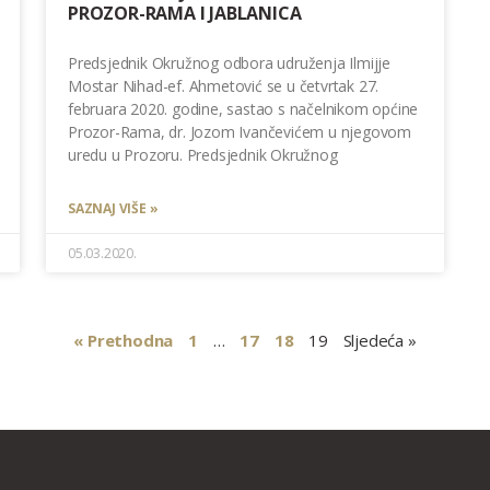
PROZOR-RAMA I JABLANICA
Predsjednik Okružnog odbora udruženja Ilmijje
Mostar Nihad-ef. Ahmetović se u četvrtak 27.
februara 2020. godine, sastao s načelnikom općine
Prozor-Rama, dr. Jozom Ivančevićem u njegovom
uredu u Prozoru. Predsjednik Okružnog
SAZNAJ VIŠE »
05.03.2020.
« Prethodna
1
…
17
18
19
Sljedeća »