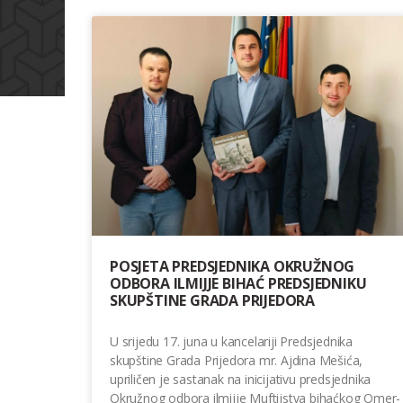
POSJETA PREDSJEDNIKA OKRUŽNOG
ODBORA ILMIJJE BIHAĆ PREDSJEDNIKU
SKUPŠTINE GRADA PRIJEDORA
U srijedu 17. juna u kancelariji Predsjednika
skupštine Grada Prijedora mr. Ajdina Mešića,
upriličen je sastanak na inicijativu predsjednika
Okružnog odbora ilmijje Muftijstva bihaćkog Omer-