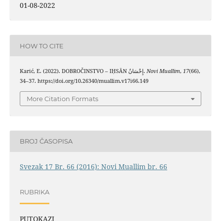
01-08-2022
HOW TO CITE
Karić, E. (2022). DOBROČINSTVO – IḤSĀN إِحْسَانٌ.
Novi Muallim
,
17
(66),
34–37. https://doi.org/10.26340/muallim.v17i66.149
More Citation Formats
BROJ ČASOPISA
Svezak 17 Br. 66 (2016): Novi Muallim br. 66
RUBRIKA
PUTOKAZI