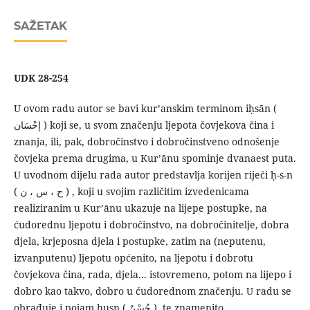
SAŽETAK
UDK 28-254
U ovom radu autor se bavi kur’anskim terminom iḥsān (
إحْسَان ) koji se, u svom značenju ljepota čovjekova čina i
znanja, ili, pak, dobročinstvo i dobročinstveno odnošenje
čovjeka prema drugima, u Kur’ānu spominje dvanaest puta.
U uvodnom dijelu rada autor predstavlja korijen riječi ḥ-s-n
( ح ، س ، ن ) , koji u svojim različitim izvedenicama
realiziranim u Kur’ānu ukazuje na lijepe postupke, na
ćudorednu ljepotu i dobročinstvo, na dobročinitelje, dobra
djela, krjeposna djela i postupke, zatim na (neputenu,
izvanputenu) ljepotu općenito, na ljepotu i dobrotu
čovjekova čina, rada, djela... istovremeno, potom na lijepo i
dobro kao takvo, dobro u ćudorednom značenju. U radu se
obrađuje i pojam ḥusn ( حُسْنٌ ), te znamenito