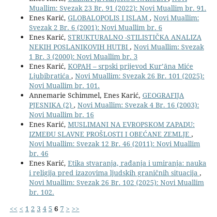
Muallim: Svezak 23 Br. 91 (2022): Novi Muallim br. 91.
Enes Karić,
GLOBALOPOLIS I ISLAM
,
Novi Muallim:
Svezak 2 Br. 6 (2001): Novi Muallim br. 6
Enes Karić,
STRUKTURALNO -STILISTIČKA ANALIZA
NEKIH POSLANIKOVIH HUTBI
,
Novi Muallim: Svezak
1 Br. 3 (2000): Novi Muallim br. 3
Enes Karić,
KOPAH – srpski prijevod Kurʼāna Miće
Ljubibratića
,
Novi Muallim: Svezak 26 Br. 101 (2025):
Novi Muallim br. 101.
Annemarie Schimmel, Enes Karić,
GEOGRAFIJA
PJESNIKA (2)
,
Novi Muallim: Svezak 4 Br. 16 (2003):
Novi Muallim br. 16
Enes Karić,
MUSLIMANI NA EVROPSKOM ZAPADU:
IZMEĐU SLAVNE PROŠLOSTI I OBEĆANE ZEMLJE
,
Novi Muallim: Svezak 12 Br. 46 (2011): Novi Muallim
br. 46
Enes Karić,
Etika stvaranja, rađanja i umiranja: nauka
i religija pred izazovima ljudskih graničnih situacija
,
Novi Muallim: Svezak 26 Br. 102 (2025): Novi Muallim
br. 102.
<<
<
1
2
3
4
5
6
7
>
>>