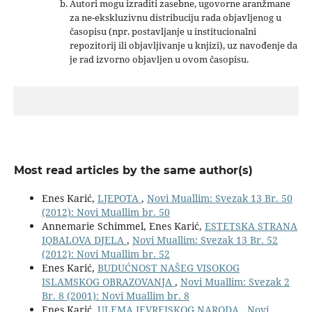
Autori mogu izraditi zasebne, ugovorne aranžmane
za ne-ekskluzivnu distribuciju rada objavljenog u
časopisu (npr. postavljanje u institucionalni
repozitorij ili objavljivanje u knjizi), uz navođenje da
je rad izvorno objavljen u ovom časopisu.
Most read articles by the same author(s)
Enes Karić,
LJEPOTA
,
Novi Muallim: Svezak 13 Br. 50
(2012): Novi Muallim br. 50
Annemarie Schimmel, Enes Karić,
ESTETSKA STRANA
IQBALOVA DJELA
,
Novi Muallim: Svezak 13 Br. 52
(2012): Novi Muallim br. 52
Enes Karić,
BUDUĆNOST NAŠEG VISOKOG
ISLAMSKOG OBRAZOVANJA
,
Novi Muallim: Svezak 2
Br. 8 (2001): Novi Muallim br. 8
Enes Karić,
ULEMA JEVREJSKOG NARODA
,
Novi