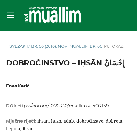
SVEZAK 17 BR. 66 (2016): NOVI MUALLIM BR. 66
PUTOKAZI
DOBROČINSTVO – IḤSĀN إِحْسَانٌ
Enes Karić
DOI:
https://doi.org/10.26340/muallim.v17i66.149
Ihsan, husn, adab, dobročinstvo, dobrota,
Ključne riječi:
ljepota, ihsan