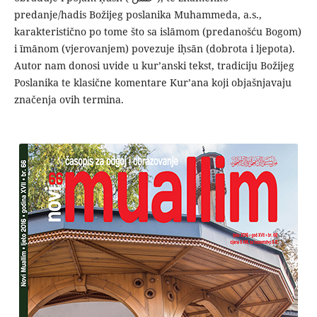
predanje/hadis Božijeg poslanika Muhammeda, a.s.,
karakteristično po tome što sa islāmom (predanošću Bogom)
i īmānom (vjerovanjem) povezuje iḥsān (dobrota i ljepota).
Autor nam donosi uvide u kur’anski tekst, tradiciju Božijeg
Poslanika te klasične komentare Kur’ana koji objašnjavaju
značenja ovih termina.