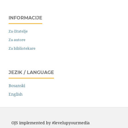
INFORMACIJE
Za čitatelje
Za autore
Za bibliotekare
JEZIK / LANGUAGE
Bosanski
English
OJS implemented by #levelupyourmedia