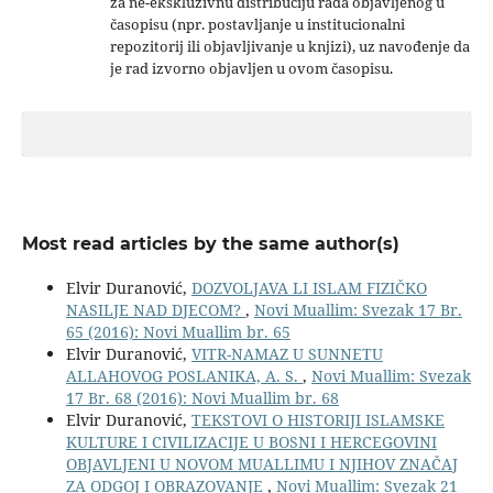
za ne-ekskluzivnu distribuciju rada objavljenog u
časopisu (npr. postavljanje u institucionalni
repozitorij ili objavljivanje u knjizi), uz navođenje da
je rad izvorno objavljen u ovom časopisu.
Most read articles by the same author(s)
Elvir Duranović,
DOZVOLJAVA LI ISLAM FIZIČKO
NASILJE NAD DJECOM?
,
Novi Muallim: Svezak 17 Br.
65 (2016): Novi Muallim br. 65
Elvir Duranović,
VITR-NAMAZ U SUNNETU
ALLAHOVOG POSLANIKA, A. S.
,
Novi Muallim: Svezak
17 Br. 68 (2016): Novi Muallim br. 68
Elvir Duranović,
TEKSTOVI O HISTORIJI ISLAMSKE
KULTURE I CIVILIZACIJE U BOSNI I HERCEGOVINI
OBJAVLJENI U NOVOM MUALLIMU I NJIHOV ZNAČAJ
ZA ODGOJ I OBRAZOVANJE
,
Novi Muallim: Svezak 21