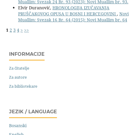
Muallim: Svezak 24 Br. 93 (2023): Novi Muallim br. 93.
Elvir Duranović,
HRONOLOGIJA IZUČAVANJA
PRUŠČAKOVOG OPUSA U BOSNI I HERCEGOVINI
,
Novi
Muallim: Svezak 16 Br. 64 (2015): Novi Muallim br. 64
1
2
3
4
>
>>
INFORMACIJE
Za čitatelje
Za autore
Za bibliotekare
JEZIK / LANGUAGE
Bosanski
English