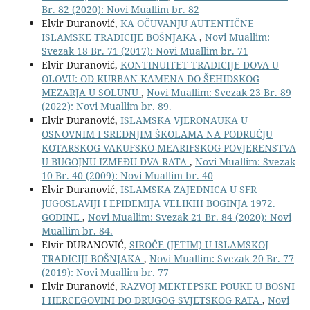
Br. 82 (2020): Novi Muallim br. 82
Elvir Duranović,
KA OČUVANJU AUTENTIČNE
ISLAMSKE TRADICIJE BOŠNJAKA
,
Novi Muallim:
Svezak 18 Br. 71 (2017): Novi Muallim br. 71
Elvir Duranović,
KONTINUITET TRADICIJE DOVA U
OLOVU: OD KURBAN-KAMENA DO ŠEHIDSKOG
MEZARJA U SOLUNU
,
Novi Muallim: Svezak 23 Br. 89
(2022): Novi Muallim br. 89.
Elvir Duranović,
ISLAMSKA VJERONAUKA U
OSNOVNIM I SREDNJIM ŠKOLAMA NA PODRUČJU
KOTARSKOG VAKUFSKO-MEARIFSKOG POVJERENSTVA
U BUGOJNU IZMEĐU DVA RATA
,
Novi Muallim: Svezak
10 Br. 40 (2009): Novi Muallim br. 40
Elvir Duranović,
ISLAMSKA ZAJEDNICA U SFR
JUGOSLAVIJI I EPIDEMIJA VELIKIH BOGINJA 1972.
GODINE
,
Novi Muallim: Svezak 21 Br. 84 (2020): Novi
Muallim br. 84.
Elvir DURANOVIĆ,
SIROČE (JETIM) U ISLAMSKOJ
TRADICIJI BOŠNJAKA
,
Novi Muallim: Svezak 20 Br. 77
(2019): Novi Muallim br. 77
Elvir Duranović,
RAZVOJ MEKTEPSKE POUKE U BOSNI
I HERCEGOVINI DO DRUGOG SVJETSKOG RATA
,
Novi