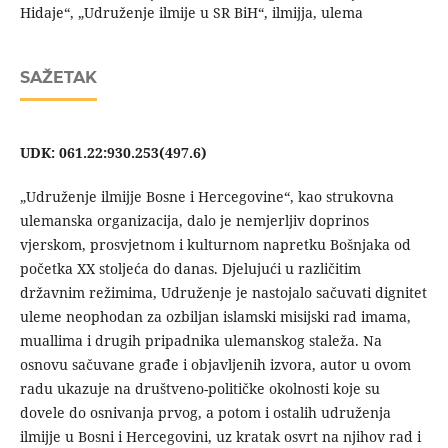
Hidaje“, „Udruženje ilmije u SR BiH“, ilmijja, ulema
SAŽETAK
UDK: 061.22:930.253(497.6)
„Udruženje ilmijje Bosne i Hercegovine“, kao strukovna
ulemanska organizacija, dalo je nemjerljiv doprinos
vjerskom, prosvjetnom i kulturnom napretku Bošnjaka od
početka XX stoljeća do danas. Djelujući u različitim
državnim režimima, Udruženje je nastojalo sačuvati dignitet
uleme neophodan za ozbiljan islamski misijski rad imama,
muallima i drugih pripadnika ulemanskog staleža. Na
osnovu sačuvane građe i objavljenih izvora, autor u ovom
radu ukazuje na društveno-političke okolnosti koje su
dovele do osnivanja prvog, a potom i ostalih udruženja
ilmijje u Bosni i Hercegovini, uz kratak osvrt na njihov rad i