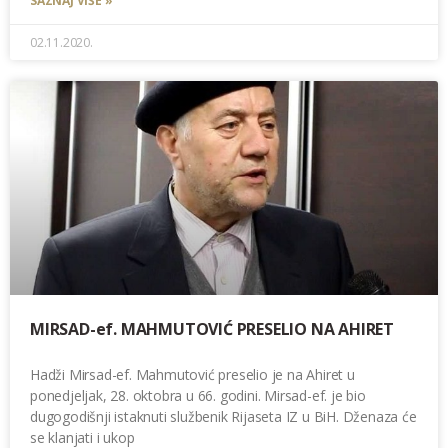
SAZNAJ VIŠE »
02.11.2020.
MIRSAD-ef. MAHMUTOVIĆ PRESELIO NA AHIRET
Hadži Mirsad-ef. Mahmutović preselio je na Ahiret u
ponedjeljak, 28. oktobra u 66. godini. Mirsad-ef. je bio
dugogodišnji istaknuti službenik Rijaseta IZ u BiH. Dženaza će
se klanjati i ukop