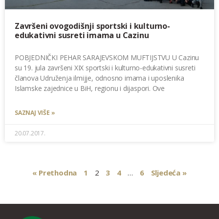
Završeni ovogodišnji sportski i kulturno-
edukativni susreti imama u Cazinu
POBJEDNIČKI PEHAR SARAJEVSKOM MUFTIJSTVU U Cazinu
su 19. jula završeni XIX sportski i kulturno-edukativni susreti
članova Udruženja ilmijje, odnosno imama i uposlenika
Islamske zajednice u BiH, regionu i dijaspori. Ove
SAZNAJ VIŠE »
20.07.2017.
« Prethodna
1
2
3
4
…
6
Sljedeća »